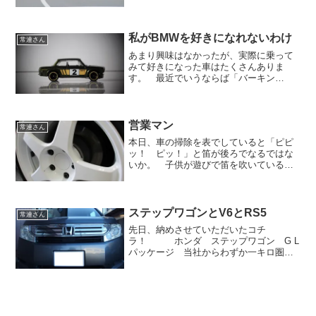
時代の流れにより、結構好みの変化はあ
るものだ。アルファロメオ 7585年から
販売されていますから、84年生まれの私
とほぼ一緒。 人間...
私がBMWを好きになれないわけ
常連さん
あまり興味はなかったが、実際に乗って
みて好きになった車はたくさんありま
す。 最近でいうならば「バーキン
７」。毎度おなじみです。 想像してい
たより乗りやすく、扱いやすい。 バイ
クを乗らない身としては、ダイレクトに
浴びる風、飛び石の音にビビりな...
営業マン
常連さん
本日、車の掃除を表でしていると「ピピ
ッ！ ピッ！」と笛が後ろでなるではな
いか。 子供が遊びで笛を吹いているの
かな？と後ろを振り向くとそこには駐在
さんの姿が。「あれ？ どうしたんです
か？」「すぐそこで車がバランス崩し
て、米俵（１トン）をひっく...
ステップワゴンとV6とRS5
常連さん
先日、納めさせていただいたコチ
ラ！ ホンダ ステップワゴン G L
パッケージ 当社からわずか一キロ圏内
にお住まいの針替さんがオーダーしてく
れた一台でございます。 ４代目と聞け
ばなんとなくカタチは想像できる。
が、型式まではわからない・・...