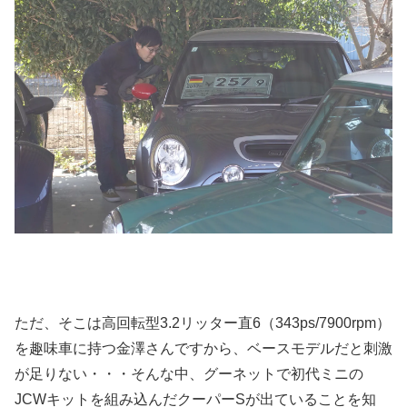
ただ、そこは高回転型3.2リッター直6（343ps/7900rpm）
を趣味車に持つ金澤さんですから、ベースモデルだと刺激
が足りない・・・そんな中、グーネットで初代ミニの
JCWキットを組み込んだクーパーSが出ていることを知