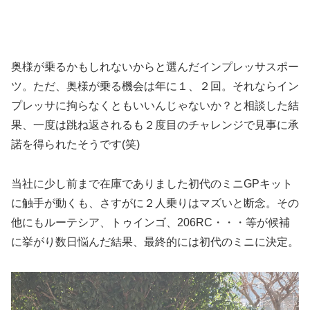
奥様が乗るかもしれないからと選んだインプレッサスポー
ツ。ただ、奥様が乗る機会は年に１、２回。それならイン
プレッサに拘らなくともいいんじゃないか？と相談した結
果、一度は跳ね返されるも２度目のチャレンジで見事に承
諾を得られたそうです(笑)
当社に少し前まで在庫でありました初代のミニGPキット
に触手が動くも、さすがに２人乗りはマズいと断念。その
他にもルーテシア、トゥインゴ、206RC・・・等が候補
に挙がり数日悩んだ結果、最終的には初代のミニに決定。