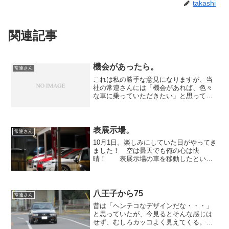
takashi
関連記事
機会があったら。
常連さん
これは私の勝手な意見になりますが、当
社の常連さんには「機会があれば、色々
な車に乗っていただきたい」と思ってお
ります。当社に来ていただきている方の
ほとんどがクルマ好きであります。 ク
ルマ好きにとってたくさんのクルマに乗
ることは非常に楽しい事で...
表展示場。
常連さん
10月1日。楽しみにしていた日がやってき
ました！ 空は曇天でも俺の心は快
晴！ 表展示場の車を移動したという
ことは・・・ コレでしょ！ ５月に
開催できなかったバーベキューが遂
に！ さあ、ハイエースで食材
が・・・ ん？食材・・・じゃなく、
八王子から75
常連さん
機...
昔は「ヘンテコなデザインだな・・・」
と思っていたが、今見るとそんな感じは
せず、むしろカッコよく見えてくる。