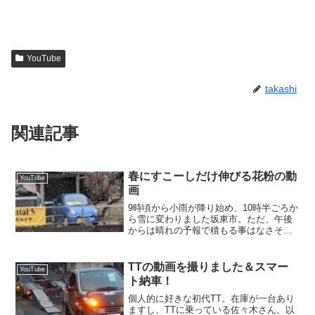
YouTube
takashi
関連記事
春にすこーしだけ伸びる花粉の動
YouTube
画
9時頃から小雨が降り始め、10時半ごろか
ら雪に変わりました坂東市。ただ、午後
からは晴れの予報で積もる事はなさそう
です。 晴れたらまず最初に洗車をする
予定です。車に水分が残っている状態で
花粉がこびりつくと、その後が面倒くさ
TTの動画を撮りました＆スマー
YouTube
いですからね。この時...
ト納車！
個人的に好きな初代TT。在庫が一台あり
ますし、TTに乗っている佐々木さん、以