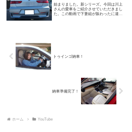
始まりました。新シリーズ。今回は川上
さんの愛車をご紹介させていただきまし
た。この動画で下妻組が賑わったに違い
ない。 岩井さん「おおっ！会長！ や
ってるね！」 柴森さん「おおっ！先
輩！」※お待たせしております車検がも
うすぐ（木曜日には）完成...
トゥインゴ納車！
納車準備完了！
ホーム
YouTube