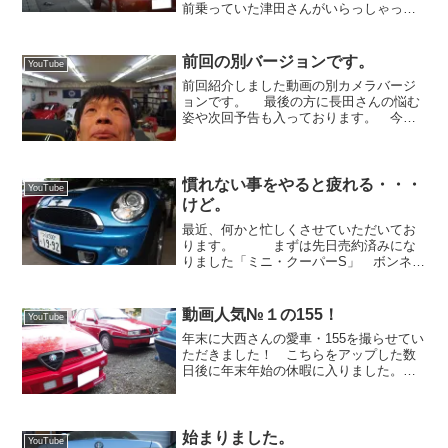
前乗っていた津田さんがいらっしゃった
ので、こんな機会は他にない！と、いう
ことで撮らせていただきました。お暇な
ときに是非、ご覧ください。 最近よく
前回の別バージョンです。
YouTube
ロープライスコーナー...
前回紹介しました動画の別カメラバージ
ョンです。 最後の方に長田さんの悩む
姿や次回予告も入っております。 今後
は動画でいくか、ブログに戻るか・・・
悩みますね。 とりあえず動画をしばら
くやって考えたいと思います。 「え
っ！？ どっちも面白い...
慣れない事をやると疲れる・・・
YouTube
けど。
最近、何かと忙しくさせていただいてお
ります。 まずは先日売約済みにな
りました「ミニ・クーパーS」 ボンネッ
ト上のラインを貼り替え、ライトを磨
き、ボディを磨く。 イイ感じになりま
した！ その後、595のボディを磨く。輝
動画人気№１の155！
YouTube
くようになりました！...
年末に大西さんの愛車・155を撮らせてい
ただきました！ こちらをアップした数
日後に年末年始の休暇に入りました。休
み中はユーチューブを全く見てなかった
ので、実家から帰ってきてチェックした
らビックリ。２万回近くなっているでは
ないですか！なんでだ...
始まりました。
YouTube