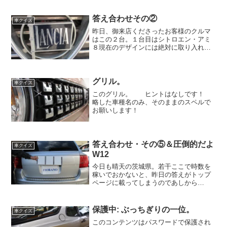
がご成約となった日曜日に散歩を頼まれ
ていましたが、ちょうどその日は混雑し
ており、散歩する時...
答え合わせその②
車クイズ
昨日、御来店くださったお客様のクルマ
はこの２台。１台目はシトロエン・アミ
８現在のデザインには絶対に取り入れる
ことが出来ないであろう、この顔。私が
小学生の時に見たならば、ブサイク～！
といって笑っていると思うのですが、時
代は進み、今見ると「昔の...
グリル。
車クイズ
このグリル。 ヒントはなしです！
略した車種名のみ、そのままのスペルで
お願いします！
答え合わせ・その⑤＆圧倒的だよ
車クイズ
W12
今日も晴天の茨城県。若干ここで時数を
稼いでおかないと、昨日の答えがトップ
ページに載ってしまうのであしから
ず。 さて、昨日ご紹介した車はわかり
ましたでしょうか？正解はコチラ！ポル
シェ・カイエンでございます。こちらの
保護中: ぶっちぎりの一位。
車クイズ
モデルは前期のV6、3.2リ...
このコンテンツはパスワードで保護され