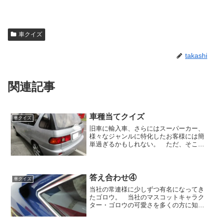
車クイズ
takashi
関連記事
車種当てクイズ
車クイズ
旧車に輸入車、さらにはスーパーカー、
様々なジャンルに特化したお客様には簡
単過ぎるかもしれない。 ただ、そこに
特化している方には難しいかもしれな
い。「輸入車以外にもやっているんです
か？」そう聞かれることも多いので、な
んでもやってます！ それを...
答え合わせ④
車クイズ
当社の常連様に少しずつ有名になってき
たゴロウ。 当社のマスコットキャラク
ター・ゴロウの可愛さを多くの方に知っ
てもらえると嬉しいです。先日、156GTA