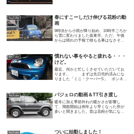
回も長編になりますので、当社動画の大
ファン・岡田さんと笠間さん、夜更かし
しないようにご注意下さい。 数回前か
ら恒例にしておりますエン...
春にすこーしだけ伸びる花粉の動
YouTube
画
9時頃から小雨が降り始め、10時半ごろか
ら雪に変わりました坂東市。ただ、午後
からは晴れの予報で積もる事はなさそう
です。 晴れたらまず最初に洗車をする
予定です。車に水分が残っている状態で
花粉がこびりつくと、その後が面倒くさ
慣れない事をやると疲れる・・・
YouTube
いですからね。この時...
けど。
最近、何かと忙しくさせていただいてお
ります。 まずは先日売約済みにな
りました「ミニ・クーパーS」 ボンネッ
ト上のラインを貼り替え、ライトを磨
き、ボディを磨く。 イイ感じになりま
した！ その後、595のボディを磨く。輝
パジェロの動画＆TT引き渡し
YouTube
くようになりました！...
暖冬に加え季節外れの暖かさが影響し
て、飛散開始は例年より早くなった所が
多いと聞きました。昔は花粉が気になら
なかったのですが、今では敏感です。
幸い私は花粉症ではありませんが、車は
ベタベタになり、ほおっておくと斑模様
になる。非常に厄介です。 ...
ついに始動しました！
YouTube