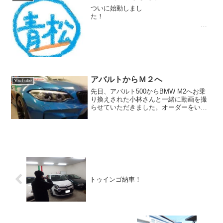
ついに始動しまし
た！
コチラを
ご覧くだ...
アバルトからＭ２へ
YouTube
先日、アバルト500からBMW M2へお乗
り換えされた小林さんと一緒に動画を撮
らせていただきました。オーダーをいた
だいていたM2を見に来てくれた時の動画
です。 仙台・秋保ツーリングの少し前
からと匂わせていた小林さん。ツーリン
グが終わり、次の...
トゥインゴ納車！