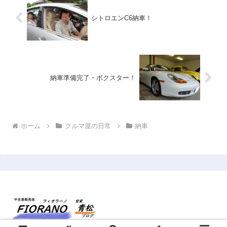
シトロエンC6納車！
納車準備完了・ボクスター！
ホーム
クルマ屋の日常
納車