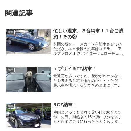
関連記事
忙しい週末。３台納車！１台ご成
納車
約！その③
前回の続き。 メガーヌを納車させてい
ただき、本日最後の納車はコチラ。 ア
ルファロメオ スパイダーヴェローチェで
ございます。 ポルシェ・ボクスターか
らスパイダーへ。 快適なオープンカ
ーから気を遣う旧車オープンカーへ。個
エブリイ＆TT納車！
納車
人的にはインジェクショ...
最近雨が多いですね。花粉がピークなこ
とを考えると恵の雨なのか・・・ただ、
展示車を濡れた状態でそのままにしてお
くとベタベタになってしまうため、しょ
ちゅう洗車をしている気がします。そし
て、雨だとランニングがはかどらない。
F355乗りの土肥さんや...
RCZ納車！
納車
梅雨といっても晴れて暑い日が続きます
ね。先日、朝起きて15分後に水分をあま
りとらずに走りに行ったらふくらはぎを
痛めました。痛めた当初は肉離れか？と
思いましたが、２日後には普通に歩けた