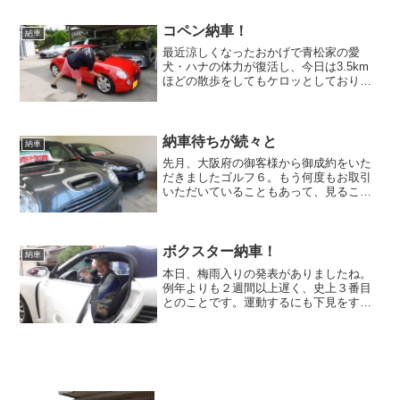
ので重症ではなさそうです。 ただ、数
日後に走り出すと3～4...
コペン納車！
納車
最近涼しくなったおかげで青松家の愛
犬・ハナの体力が復活し、今日は3.5km
ほどの散歩をしてもケロッとしておりま
す。さらにこの季節はゲリラ豪雨をとも
なく雷がなくなるので、実に平和な生活
になりました。 歳と共に（もうすぐ12
歳）雷を怖がるように...
納車待ちが続々と
納車
先月、大阪府の御客様から御成約をいた
だきましたゴルフ６。もう何度もお取引
いただいていることもあって、見ること
なく即決していただきました。 その前
のプジョー406とその前の車も何もトラブ
ルがなかったということで、信頼してい
ただき本当にありがと...
ボクスター納車！
納車
本日、梅雨入りの発表がありましたね。
例年よりも２週間以上遅く、史上３番目
とのことです。運動するにも下見をする
にも雨は嫌ですが、今年はまだそこまで
暑くないのが救いでしょうか。これから
納車が続きますので雨ばかりだと少し残
念です。只今、スピードス...