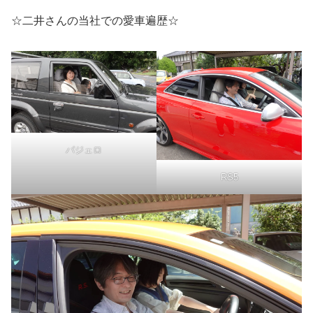
☆二井さんの当社での愛車遍歴☆
パジェロ
RS5