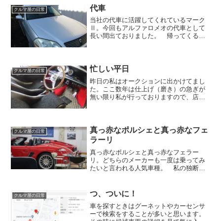
で、なんだか元気がないのが...
代車
クルマ屋の日常
当社の代車に活躍してくれているマーク
Ⅱ。今回もアルファロメオの代車として
長い間出ておりました。 帰ってくると
出て行った時よりも綺麗になっておりま
す。今回は急遽代車が必要で、いつも貸
出時に満タンにしている燃料も半分ほど
でございました。 半分し...
忙しい平日
クルマ屋の日常
昨日の私はオークションに出かけてまし
た。ここ数年は仕上げ（磨き）の急ぎが
無い限り私が行っておりますので、店番
は代表の仕事でございます。で、昨日の
17時頃に帰ったら「今日は忙しかったの
よ～」 と忙しい平日を過ごしていた
みたいでお疲れ様でござ...
真っ赤なポルシェと真っ赤なフェ
クルマ屋の日常
ラーリ
真っ赤なポルシェと真っ赤なフェラー
リ。どちらのメーカーも一度は乗ってみ
たいと言われる人気車種。 私の独断と
偏見からどちらが人気なのか、検証して
みよう。１ラウンドまずは真っ赤なフェ
ラーリ。真っ赤なフェラーリといったら
つ、ついに！
クルマ屋の日常
これは外せない。 Ｂ面のマ...
車を探すときはグーネットやカーセンサ
ーで検索をすることが多いと思います。