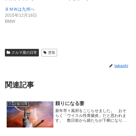
ＢＭＷは九州へ
2015年12月18日
BMW
クルマ屋の日常
塗装
takashi
関連記事
頼りになる妻
クルマ屋の日常
新年早々風邪をこじらせました。 おそ
らく「ウイスル性胃腸炎」だと思われま
す。 数日前から娘たちが下痢になり、
病院で「ウイルス性胃腸炎」と診断。
その後、青松家が仲良く発症。 子供た
ちはまだ自分から辛いと言えませんの