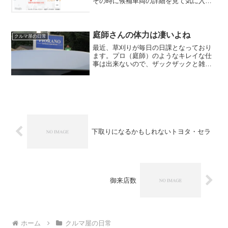
その時に候補車両の詳細を見て気に入っ
た場合、レビューや店舗詳細、過去の販
売車両も一緒に見ることが多いのではな
いでしょうか。その中（グーネットの店
舗詳細欄）の「販売店地図...
庭師さんの体力は凄いよね
クルマ屋の日常
最近、草刈りが毎日の日課となっており
ます。プロ（庭師）のようなキレイな仕
事は出来ないので、ザックザックと雑草
と伸びきってしまった木を刈り取る毎
日。 そのうちどの角度から切り取れ
ば、作業しやすい方向へ気が倒れてくれ
るか？ なんて考えながらやっ...
下取りになるかもしれないトヨタ・セラ
御来店数
ホーム
クルマ屋の日常