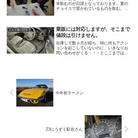
本飲むのが日課となっております。妻の
チョイスで置かれているものを飲む。特
にこだわりはございません。ただ、最近
は大人になったからか3％の甘いチューハ
イが苦手になってきました。いや～数年
前では考えられない。...
業販には対応しますが、そこまで
クルマ屋の日常
値段は引けません。
在庫して数ヵ月が経ち、特に何もアクシ
ョンを起こしていないのに、いきなりお
問い合わせがくる・・・とここまでは普
通の出来事ですが、今回は一台の車に対
し、２日で３件お問い合わせがありまし
た。その車はルノー・ルーテシア イニ
シアルパリ。走行距離がま...
今年初ラーメン
Z3にうずく駐在さん