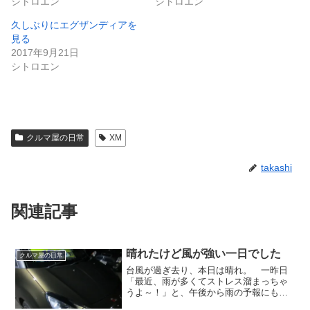
シトロエン
シトロエン
久しぶりにエグザンディアを
見る
2017年9月21日
シトロエン
クルマ屋の日常
XM
takashi
関連記事
晴れたけど風が強い一日でした
クルマ屋の日常
台風が過ぎ去り、本日は晴れ。 一昨日
「最近、雨が多くてストレス溜まっちゃ
うよ～！」と、午後から雨の予報にもか
かわらずバイクで御来店された田中さ