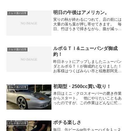
ん。 走らすことで日ごろのストレスを
発散させる男にとっては、最近の雨は堪
える。本日は１年半前にミニ...
明日の午後はアメリカン。
クルマ屋の日常
実りの秋が終わるにつれて、店の前には
大量の落ち葉が押し寄せてきます。 毎
日、竹ぼうきで掃きながら、腹が減って
いる時は「これで焼き芋やったらうまそ
うだ」と エド・はるみ ばりに腹が鳴り、
月末は「これがお金だったら最高です」
なんて思いながら一日...
ルポＧＴＩ&ニューパンダ御成
クルマ屋の日常
約！
昨日ネットにアップしましたニューパン
ダとルポＧＴＩが御成約となりました！
お客様はつくばみらい市と稲敷郡阿見町
にお住まいですので、久しぶりに茨城県
内の納車です。これで来月の予定も少し
ずつ埋まってくるので一安心でございま
初期型・2500cc買い取り！
クルマ屋の日常
す。買っていただいた２台...
本日はミニ・クロスオーバーの磨き作業
からスタート。 他にやりたいこともあ
ったのですが、この作業はどんなに忙し
くとも手伝ってくれる方はおりませんの
で、溜めてしまうと後がツライ。低価格
帯で質より量で勝負していた時代は磨き
作業といっても２～３時間...
ポチる楽しさ
クルマ屋の日常
毎日、缶ビールor缶チューハイを１～２