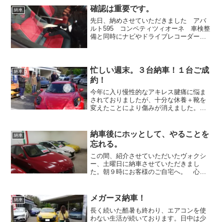
しくなる。ただ、このツーリングの宴会
確認は重要です。
納車
で寝不足になり、いつもの選...
先日、納めさせていただきました アバ
ルト595 コンペティツィオーネ 車検整
備と同時にナビやドライブレコーダー等
の取りつけ、そして外気温センサーが駄
目になってしまいエアコンが効かなかっ
たので、もちろんそこも整備していただ
きました。 実に完調...
忙しい週末。３台納車！１台ご成
納車
約！
今年に入り慢性的なアキレス腱痛に悩ま
されておりましたが、十分な休養＋靴を
変えたことにより傷みが消えました。走
って痛くないって最高ですね。ただ、運
動量の激減により体力の衰えが顕著に表
れております。 別に目標はないので問
納車後にホッとして、やることを
納車
題はないのですが、このま...
忘れる。
この間、紹介させていただいたヴォクシ
ー、土曜日に納車させていただきまし
た。朝９時にお客様のご自宅へ。 心配
性のため早めに出ることが多いのです
が、今回は同じ坂東市内ということで、
８時４５分に出発。遅れるよりは早いほ
メガーヌ納車！
納車
うがいい・・・けど、早すぎる...
長く続いた酷暑も終わり、エアコンを使
わない生活が続いております。日中は少