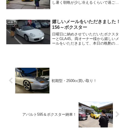
し暑く朝晩が少し冷えるくらいで過ごし
やすい毎日。やっと秋を感じておりま
す。夏の暑さでへばっていたチワワも元
気を取り戻し、散歩に向かう足も軽やか
になりました。私もそろそろ...
嬉しいメールをいただきました！
納車
156～ボクスター
日曜日に納めさせていただいたボクスタ
ーとGLA45。両オーナー様から嬉しいメ
ールをいただきまして、本日の晩酌の量
が間違いなく増えそうです。飲み過ぎて
明日にお酒が残っていたら有休を取得さ
せていただきます！よろしくお願いいた
します。 昨日、金田...
初期型・2500cc買い取り！
アバルト595＆ボクスター納車！