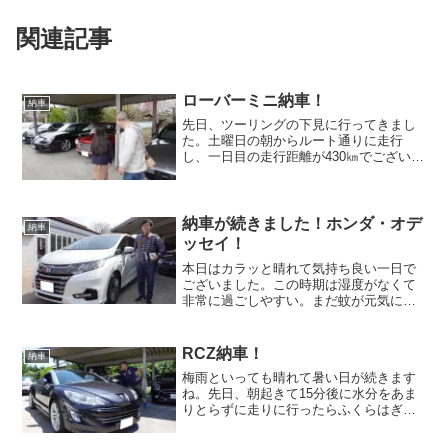
関連記事
ローバーミニ納車！
納車
先日、ツーリングの下見に行ってきまし
た。土曜日の朝からルート通りに走行
し、一日目の走行距離が430㎞でございま
した。 300㎞半ばを想定していたので少
しビックリです。ただ、混む個所がほと
んどないので、ストレスなくドライブ出
来ると思います。当...
納車が続きました！ホンダ・オデ
納車
ッセイ！
本日はカラッと晴れて気持ち良い一日で
ございました。この時期は湿度がなくて
非常に過ごしやすい。まだ蚊が元気にな
る前なので気兼ねなく外でまったりでき
ます。ただ、犬には少し暑いらしく真冬
は行ったり来たり元気に走り回っており
RCZ納車！
納車
ましたが、今は冬ほどの勢...
梅雨といっても晴れて暑い日が続きます
ね。先日、朝起きて15分後に水分をあま
りとらずに走りに行ったらふくらはぎを
痛めました。痛めた当初は肉離れか？と
思いましたが、２日後には普通に歩けた