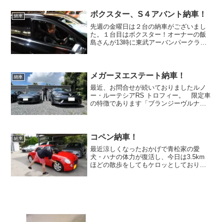
ので重症ではなさそうです。 ただ、数
日後に走り出すと3～4...
ボクスター、S４アバント納車！
納車
先週の金曜日は２台の納車がございまし
た。１台目はボクスター！オーナーの飯
島さんが13時に東武アーバンパークライ
ン・愛宕駅に到着されるため、木曜日に
仕入れたZ3で送迎に向かいました。 ち
ょうどお昼時だったため、当社から愛宕
駅の真ん中ありますラ...
メガーヌエステート納車！
納車
最近、お問合せが続いておりましたルノ
ー・ルーテシアRS トロフィー。 限定車
の特徴であります「ブランジーヴルナク
レマット＆ノワールプロフォンメタリッ
ク」を探している方が多くいらっしゃっ
たのか、たまたまなのか・・・こんなに
お問合せをいただける...
コペン納車！
納車
最近涼しくなったおかげで青松家の愛
犬・ハナの体力が復活し、今日は3.5km
ほどの散歩をしてもケロッとしておりま
す。さらにこの季節はゲリラ豪雨をとも
なく雷がなくなるので、実に平和な生活
になりました。 歳と共に（もうすぐ12
歳）雷を怖がるように...