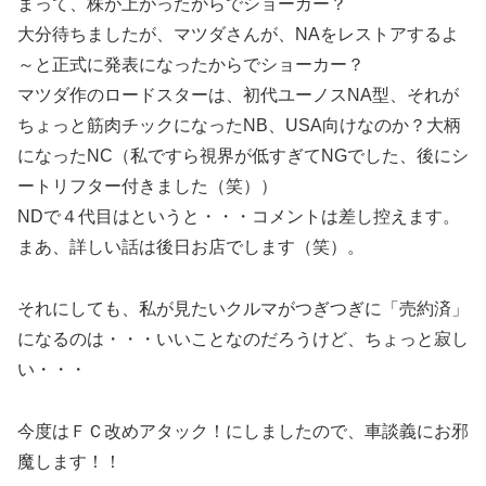
まって、株が上がったからでショーカー？
大分待ちましたが、マツダさんが、NAをレストアするよ
～と正式に発表になったからでショーカー？
マツダ作のロードスターは、初代ユーノスNA型、それが
ちょっと筋肉チックになったNB、USA向けなのか？大柄
になったNC（私ですら視界が低すぎてNGでした、後にシ
ートリフター付きました（笑））
NDで４代目はというと・・・コメントは差し控えます。
まあ、詳しい話は後日お店でします（笑）。
それにしても、私が見たいクルマがつぎつぎに「売約済」
になるのは・・・いいことなのだろうけど、ちょっと寂し
い・・・
今度はＦＣ改めアタック！にしましたので、車談義にお邪
魔します！！