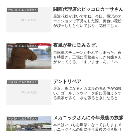
はご存知だと思いますが、当社の車検か
ら重整備などのすべての整...
関西代理店のピッコロカーサさん
付き合いのある業者さん
最近花粉が凄いですね。今日、横浜のオ
ークションで下見をした際、黄色い花粉
がびっしりと付いており、花粉症じゃな
い私でもあれをみるとくしゃみが出そう
になります。 横で下見をしていた人
が、花粉が凄くて下見どころではない。
と嘆いておりました。関東地...
夜風が身に染みるぜ。
付き合いのある業者さん
自転車のチェーンが外れてしまった。夜
８時過ぎ。工場に高校生らしきお嬢さん
がやってくる。「すいませ～ん」「ハイ
～、 ハイ、何でしょうか？」「ちょっ
とチェーンが外れてしまって・・・直し
てもらえますか？」「ハイ、ちょっと待
ってね」カチャカチャ、カ...
デントリペア
付き合いのある業者さん
最近、夜になるとカエルの鳴き声が物凄
い。ゴールデンウィーク前に田植えをす
る農家が多く、水を張るときになると必
ず出てくるカエル。 カエルの鳴き声は
茨城県の夏の風物詩と感じておりま
す。 通勤途中の風景です(笑) トラクタ
ーや軽トラがバンバン走っ...
メカニックさんに今年最後の挨拶
付き合いのある業者さん
本日はいつもお世話になっておりますメ
カニックさんの所に今年最後の引き取り