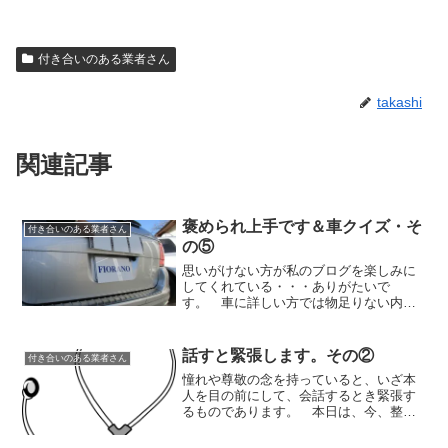
付き合いのある業者さん
takashi
関連記事
褒められ上手です＆車クイズ・そ
付き合いのある業者さん
の⑤
思いがけない方が私のブログを楽しみに
してくれている・・・ありがたいで
す。 車に詳しい方では物足りない内容
ではございますが、超初級編といったと
ころで楽しんでもらえれば幸いです。
１ ・・・私のブログ２ ・・・Ｚ３・
話すと緊張します。その②
付き合いのある業者さん
Ｏさんブログ３４５ ・・・蛇毒...
憧れや尊敬の念を持っていると、いざ本
人を目の前にして、会話するとき緊張す
るものであります。 本日は、今、整備
をお願いしているメカニックさんの話で
す。遊びに来てくれるお客様のほとんど