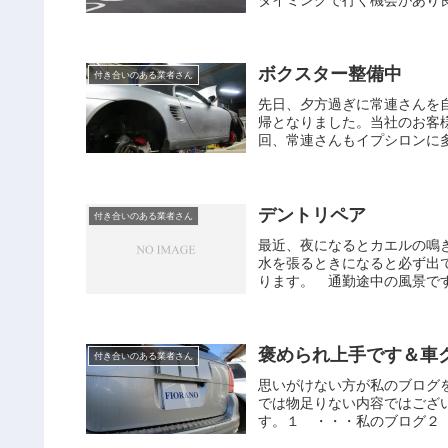
ボクスター整備中
付き合いのある業者さん
先日、夕方過ぎに常連さんを
帰となりました。当社のお客
回、常連さんもイプシロンに多
デントリペア
付き合いのある業者さん
最近、夜になるとカエルの鳴
水を張るときになると必ず出
ります。 通勤途中の風景です
褒められ上手です＆車
付き合いのある業者さん
思いがけない方が私のブログ
では物足りない内容ではござ
す。１ ・・・私のブログ２ 