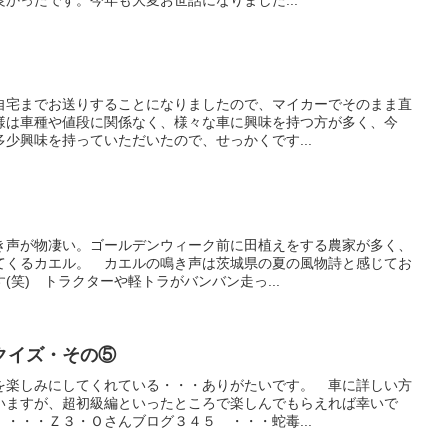
自宅までお送りすることになりましたので、マイカーでそのまま直
様は車種や値段に関係なく、様々な車に興味を持つ方が多く、今
少興味を持っていただいたので、せっかくです...
き声が物凄い。ゴールデンウィーク前に田植えをする農家が多く、
てくるカエル。 カエルの鳴き声は茨城県の夏の風物詩と感じてお
(笑) トラクターや軽トラがバンバン走っ...
クイズ・その⑤
を楽しみにしてくれている・・・ありがたいです。 車に詳しい方
いますが、超初級編といったところで楽しんでもらえれば幸いで
・・・Ｚ３・Ｏさんブログ３４５ ・・・蛇毒...