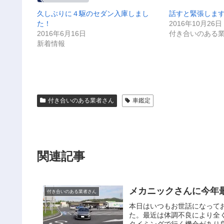
久しぶりに４駆のセダン入庫しまし
話すと緊張しま
た！
2016年10月26日
2016年6月16日
付き合いのある
新着情報
付き合いのある業者さん
車鑑定
関連記事
メカニックさんに今年
付き合いのある業者さん
本日はいつもお世話になって
た。最近は体調不良により全
タイミングで行く機会があり良