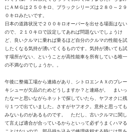
にＡＭＧは２５０キロ、ブラックシリーズは２８０～２９
０キロみたいです。
日本の道路状況で２００キロオーバーを出せる場面はない
ので、２１０キロで設定してあれば問題ないでしょうけ
ど、良いクルマに乗れば乗るほど自分のクルマの性能を試
したくなる気持が湧いてくるものです。気持が湧いても試
す場所がない、ということが高性能車を所有している唯一
の不満なのでしょうか。。
午後に整備工場から連絡があり、シトロエンＡＸのブレー
キシューが欠品のためどうしますか？と連絡が。 まいっ
たなーと思いながらネットで探していたら、ヤフオクに残
り１つで出ていました。さすがヤフオク。意外と思っても
みないものがあるものです。 ただし、古いクルマに関し
て言えば適合が合っているからといって必ずうまくハマる
ことはないので、部品持ち込みで修理依頼する時には気を