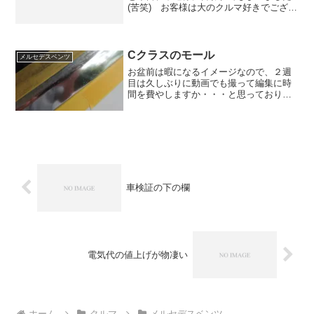
(苦笑) お客様は大のクルマ好きでござい
まして、ご年齢はお二方とも６０歳前後
です。 その世代ですと黒内装の方が人
気があるのか、たまたまなのかはわかり
ませんが、自信を持っ...
Cクラスのモール
メルセデスベンツ
お盆前は暇になるイメージなので、２週
目は久しぶりに動画でも撮って編集に時
間を費やしますか・・・と思っておりま
したが、嬉しいことに忙しいッス。 猛
暑日なんで磨きは明日にしようか
な・・・と週間天気を見ると明日も猛
暑。そんなわけで明日に作業を回し...
車検証の下の欄
電気代の値上げが物凄い
ホーム
クルマ
メルセデスベンツ