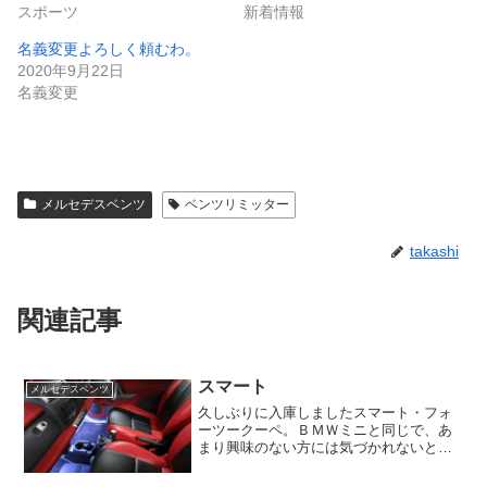
スポーツ
新着情報
名義変更よろしく頼むわ。
2020年9月22日
名義変更
メルセデスベンツ
ベンツリミッター
takashi
関連記事
スマート
メルセデスベンツ
久しぶりに入庫しましたスマート・フォ
ーツークーペ。ＢＭＷミニと同じで、あ
まり興味のない方には気づかれないと思
いますが、これは第２世代になりま
す。 たまに横幅を少し絞って黄色ナン