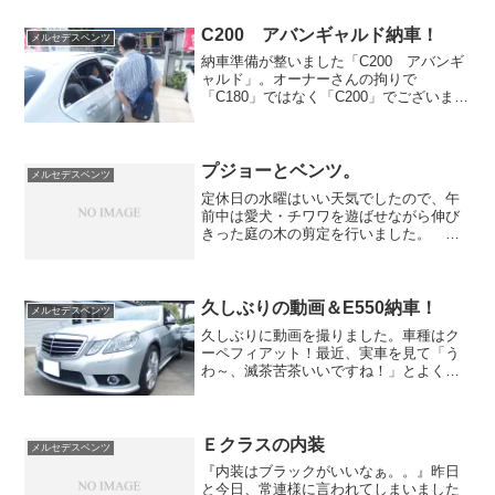
バーで走らせている個体がありますが、
それは第１世代です。 最初の...
C200 アバンギャルド納車！
メルセデスベンツ
納車準備が整いました「C200 アバンギ
ャルド」。オーナーさんの拘りで
「C180」ではなく「C200」でございま
す。排気量1,600cc2,000cc最高出力
156ps184ps最大トルク25.5kg･m30.6kg･
m「パワーがあっても乗...
プジョーとベンツ。
メルセデスベンツ
定休日の水曜はいい天気でしたので、午
前中は愛犬・チワワを遊ばせながら伸び
きった庭の木の剪定を行いました。 剪
定といっても範囲が広いので、選んで切
る暇も無くバッサバッサと切り落とそう
と頑張りましたが、のこぎりもハサミも
そんなに切れるものではな...
久しぶりの動画＆E550納車！
メルセデスベンツ
久しぶりに動画を撮りました。車種はク
ーペフィアット！最近、実車を見て「う
わ～、滅茶苦茶いいですね！」とよく言
われるので、動画を撮るならコレだ！と
思った次第でございます。その再現VTR
を撮りたかったので名俳優との噂が流れ
ている「関島企画」さん...
Ｅクラスの内装
メルセデスベンツ
『内装はブラックがいいなぁ。。』昨日
と今日、常連様に言われてしまいました