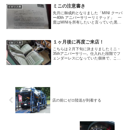
下、光り輝いているではありません
か。 こんな高級車、扱うどころか...
ミニの注意書き
イギリス車
先月に御成約となりました「MINI クーパ
ー40th アニバーサリーリミテッド」 一
度はMINIを所有したいと言っていた黒羽
さんがついにオーナーに。現愛車のメガ
ーヌに決めるときもミニが気に入ってい
たのですが、その時はたまたま当日の午
前中に下...
１ヶ月後に再度ご来店！
イギリス車
こちらは２月下旬に決まりましたミニ・
35thアニバーサリ―。仕入れた段階でフ
ェンダーレスになっていた個体で、これ
だとホイールが出ている為に車検が厳し
いとメカニックさんから連絡が。手っ取
り早いのはフェンダーを付ける事です
が、この状態で販売させ...
店の前にゼロ陸送が到着する