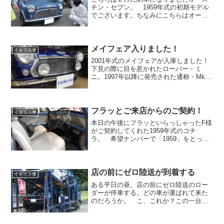
チン・セブン。 1959年式の初期モデル
でございます。ちなみにこちらはオーク
ションではなく、よくお世話になってお
ります群馬県の業者さんから買取依頼が
あり仕入れさせていただいました。オー
クションでmark1...
メイフェア入りました！
イギリス車
2001年式のメイフェアが入庫しました！
下見の際に目を惹かれたローバー・ミ
ニ。1997年以降に発売された通称・Mk-
10の勉強を以前の動画時にしていたの
で、少しだけ役に立ちました。ネットで
読むだけだとすぐに忘れてしまう頭の持
ち主ですが、アウ...
フラッとご来店からのご契約！
イギリス車
本日の午後にフラッといらっしゃったF様
がご契約してくれた1959年式のコチ
ラ。 希望ナンバーで「1959」をとった
んですけどね。余計な出費でした(笑) こ
れからマーク１の勉強を・・・と思って
いたところの出来事でした。ただ、この
まま勉強は続け...
店の前にゼロ陸送が到着する
イギリス車
ある平日の昼。店の前にゼロ陸送のロー
ダーが停車する。どの車が運ばれて来た
のだろうか。 こ、これか？この一台
か！？ スゲー車が来ちゃったじゃな
い。黒メタリックのロータスだ。青空の