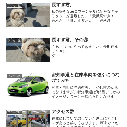
...
長すぎ君。
アクセス数
私の好きなauコマーシャルに新たなキャ
ラクターが登場した。「意識高すぎ！
高杉君」「細かすぎだよ！ 細杉君」
「松本さん」に続き「ポイント貯めす
ぎ！ 貯杉先生」 個性派過ぎる３人に
圧倒されながらも松本さんの存在感も申
し分なく出ているauコマー...
長すぎ君。その③
アクセス数
さあ、ついにやってきました。長期在庫
ランキン
グ。
売れてない店をアピールする感じが恥ず
都知事選と在庫車両を強引につな
アクセス数
かしいですけどね...
げてみた
開票と同時に当選確実。 少し前の話題
になりますが、都知事選は3代目デミオの
イメージカラーと一緒の女性になりまし
たね。最近は、ポスト安部になるかもし
れない稲田朋美、民進党党首になるかも
しれない蓮舫代表代行、大統領選・・・
アクセス数
アクセス数
女性人気が高まっている...
在庫にしていて思っていた以上にアクセ
スがあると嬉しくなります。最近でいえ