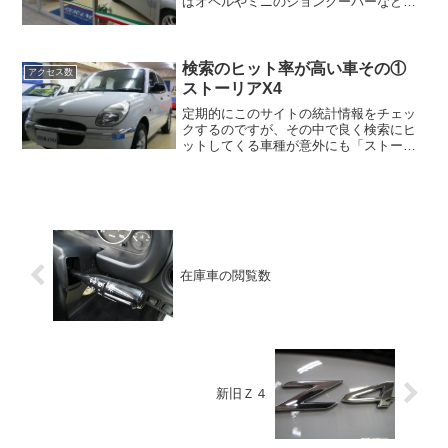
ばオペルやミニのジョンクーパーなどで
しょうか。オペルの場合はそれほど期待
はしていなかった分、２件の商談でも反
応は上々だと感じています。 週末には
東京・立川からお客様が御...
検索のヒット率が高い車その①
アクセス数
ストーリアX4
定期的にこのサイトの統計情報をチェッ
クするのですが、その中で良く検索にヒ
ットしてくる車種が意外にも「ストーリ
アX4」です。懐かしい・・・ワンオーナ
ーで低走行、内外装ともに満点評価の極
上ストーリアだったな。今でもたまに狙
ってはいますが、全くい...
在庫車の閲覧数
新旧Ｚ４