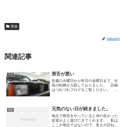
家族
takashi
関連記事
滑舌が悪い
家族
先週の火曜日から昨日の金曜日まで、社
長の松崎が入院しておりました。 詳細
はつれづれブログをご覧ください。 今
は入院生活でしゃべる相手がいなかった
からか、さらに饒舌になっております。
お楽しみに。この約２週間の間は「代表
いねぇぜ。 楽出来そうだ...
元気のない日が続きました。
家族
地元で商売をやっていると仲の良かった
友達がよく遊びにきてくれます。 私は
ここが地元ではないので、友人が訪ねて