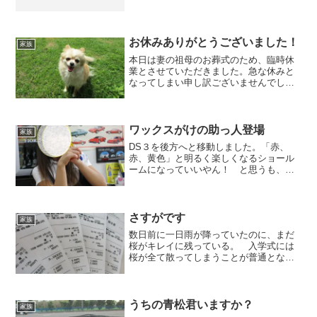
くるのは年１、２回あるかないかくらい
ですが、社長の同級生の色々な方が遊び
に来ます。 代表のホームページでも書
いてありますが、同級生の...
お休みありがとうございました！
家族
本日は妻の祖母のお葬式のため、臨時休
業とさせていただきました。急な休みと
なってしまい申し訳ございませんでし
た。明日から元気に営業してまいりま
す。よろしくお願いいたします。 祖母
は今年92歳でつい最近まで普通に会話を
し、自分でご飯を温めて、ト...
ワックスがけの助っ人登場
家族
DS３を後方へと移動しました。「赤、
赤、黄色」と明るく楽しくなるショール
ームになっていいやん！ と思うも、し
ばらくしてから、違和感に気付く。周り
にあるクルマ達がやたらと低いせいか、
DS3がずんぐりむっくりしているように
見えてしまう。 145...
さすがです
家族
数日前に一日雨が降っていたのに、まだ
桜がキレイに残っている。 入学式には
桜が全て散ってしまうことが普通となっ
た今日この頃。 やはり桜に入学式は似
合います。娘は今年から幼稚園へ。 最
初は大泣きからのママはダッシュでその
場を離れる。 これを繰り...
うちの青松君いますか？
家族