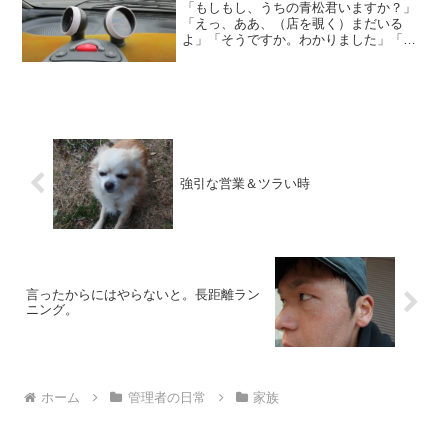
「もしもし、うちの青松君いますか？」
「えっ、ああ、（店を覗く）まだいる
よ」「そうですか。わかりました」「は
い、どうも」夕飯を食べてからだと睡魔
に襲われブログが書けない。 というわ
けで、営業後の店でコツコツやっていた
ら、お店に電話がかかってき...
強引な営業＆ツラい時
言ったからにはやらないと。長距離ラン
ニング。
ホーム
管理者の日常
家族