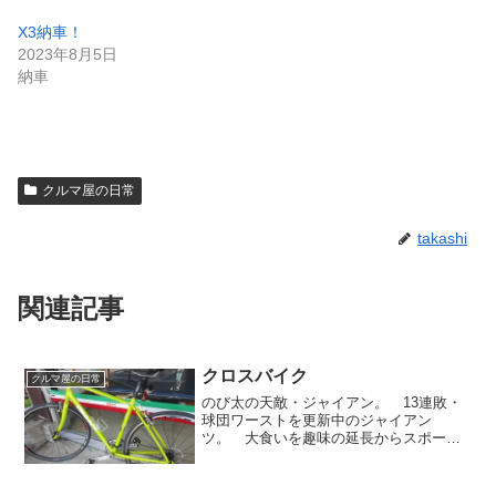
X3納車！
2023年8月5日
納車
クルマ屋の日常
takashi
関連記事
クロスバイク
クルマ屋の日常
のび太の天敵・ジャイアン。 13連敗・
球団ワーストを更新中のジャイアン
ツ。 大食いを趣味の延長からスポーツ
へと昇華させた小林尊のライバル・ジャ
イアント白田。 16文キックのジャイア
ント馬場。 ジャイアンという名にイン