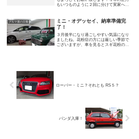
もいつものように２回に分けて実家へ帰
っておりました。 １回目は妻と娘と一
緒に２泊。 慣れない場所で久しぶりの
ジジとババがいるせいか、いつもより大
ミニ・オデッセイ、納車準備完
クルマ屋の日常
人しかった２人。 いつも...
了！
３月後半になり過ごしやすい気温になり
ましたね。花粉症の方には厳しい季節で
ございますが、車を見るとスギ花粉のピ
ークも終えたようです。３月上旬は洗車
をした数時間後には車体が黄色くなって
おり、花粉症でなくてもあれを見るだけ
で気分がよくありませんで...
ローバー・ミニ？それとも RS５？
パンダ入庫！