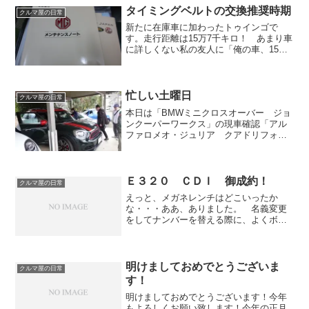
パクトがあるせいか、この...
タイミングベルトの交換推奨時期
クルマ屋の日常
新たに在庫車に加わったトゥインゴで
す。走行距離は15万7千キロ！ あまり車
に詳しくない私の友人に「俺の車、15万7
千キロなんです」と伝えたら、至る所か
らきしみ音がして、もうスクラップ工場
へ搬入されてしまう車を想像されてしま
います。 そんな友...
忙しい土曜日
クルマ屋の日常
本日は「BMWミニクロスオーバー ジョ
ンクーパーワークス」の現車確認「アル
ファロメオ・ジュリア クアドリフォリ
オ」の納車「シトロエン・C4カクタス」
の商談「ポルシェ・ボクスター」の商談
「ホンダ・オデッセイハイブリッド」が
陸送で到着等、色々と...
Ｅ３２０ ＣＤＩ 御成約！
クルマ屋の日常
えっと、メガネレンチはどこいったか
な・・・ああ、ありました。 名義変更
をしてナンバーを替える際に、よくボル
トがさびているので持っていくと便利で
すからね。。と思ったらマフラーステー
に使われておりました。 バイクは細か
な所も目立つのでカスタムす...
明けましておめでとうございま
クルマ屋の日常
す！
明けましておめでとうございます！今年
もよろしくお願い致します！今年の正月