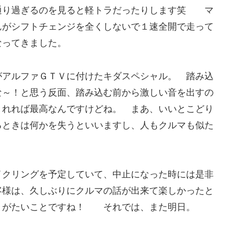
通り過ぎるのを見ると軽トラだったりします笑 マ
んがシフトチェンジを全くしないで１速全開で走って
なってきました。
がアルファＧＴＶに付けたキダスペシャル。 踏み込
な～！と思う反面、踏み込む前から激しい音を出すの
くれれば最高なんですけどね。 まあ、いいとこどり
るときは何かを失うといいますし、人もクルマも似た
イクリングを予定していて、中止になった時には是非
客様は、久しぶりにクルマの話が出来て楽しかったと
りがたいことですね！ それでは、また明日。