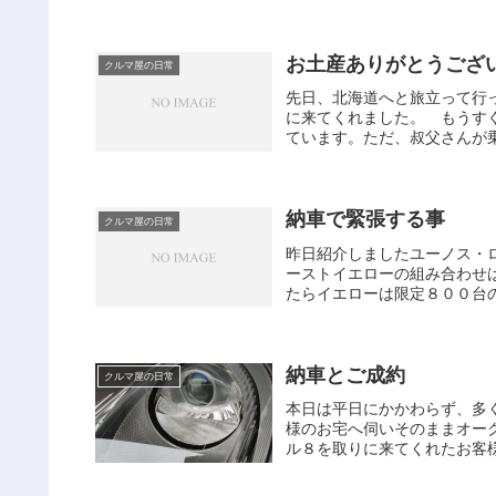
お土産ありがとうござ
クルマ屋の日常
先日、北海道へと旅立って行
に来てくれました。 もうす
ています。ただ、叔父さんが乗
納車で緊張する事
クルマ屋の日常
昨日紹介しましたユーノス・
ーストイエローの組み合わせ
たらイエローは限定８００台の
納車とご成約
クルマ屋の日常
本日は平日にかかわらず、多
様のお宅へ伺いそのままオー
ル８を取りに来てくれたお客様