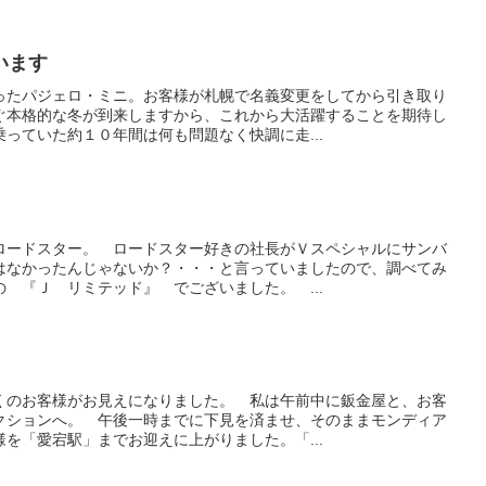
います
ったパジェロ・ミニ。お客様が札幌で名義変更をしてから引き取り
ぐ本格的な冬が到来しますから、これから大活躍することを期待し
っていた約１０年間は何も問題なく快調に走...
ロードスター。 ロードスター好きの社長がＶスペシャルにサンバ
はなかったんじゃないか？・・・と言っていましたので、調べてみ
 『Ｊ リミテッド』 でございました。 ...
くのお客様がお見えになりました。 私は午前中に鈑金屋と、お客
クションへ。 午後一時までに下見を済ませ、そのままモンディア
を「愛宕駅」までお迎えに上がりました。「...