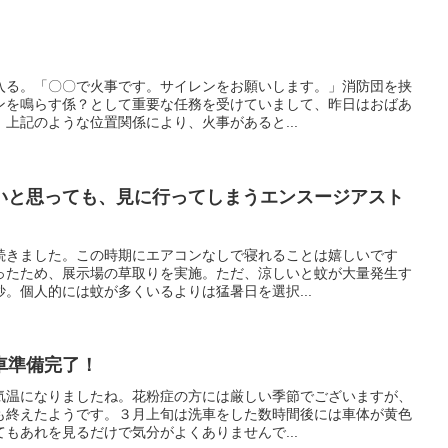
入る。「〇〇で火事です。サイレンをお願いします。」消防団を挟
ンを鳴らす係？として重要な任務を受けていまして、昨日はおばあ
上記のような位置関係により、火事があると...
いと思っても、見に行ってしまうエンスージアスト
続きました。この時期にエアコンなしで寝れることは嬉しいです
ったため、展示場の草取りを実施。ただ、涼しいと蚊が大量発生す
。個人的には蚊が多くいるよりは猛暑日を選択...
車準備完了！
気温になりましたね。花粉症の方には厳しい季節でございますが、
も終えたようです。３月上旬は洗車をした数時間後には車体が黄色
もあれを見るだけで気分がよくありませんで...