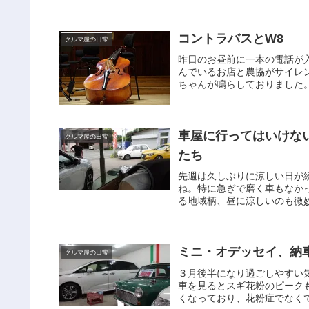
コントラバスとW8
クルマ屋の日常
昨日のお昼前に一本の電話が
んでいるお店と農協がサイレ
ちゃんが鳴らしておりました。
車屋に行ってはいけな
クルマ屋の日常
たち
先週は久しぶりに涼しい日が
ね。特に急ぎで磨く車もなか
る地域柄、昼に涼しいのも微妙
ミニ・オデッセイ、納
クルマ屋の日常
３月後半になり過ごしやすい
車を見るとスギ花粉のピーク
くなっており、花粉症でなくて