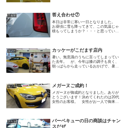
朝のシフトに入ると試飲は必須でしたの
で、ある意味拷問。 朝からブラックコ
ーヒーを飲むと胃がキリキリします。
本来なら開店前にホッと一...
答え合わせ⑦
クルマ
本日は非常に寒い一日となりました。
お昼頃に雪も降ってきて、この気温じゃ
積もってしまうか？・・・と思っていた
ら、１５分ほどで止みました。よかった
です。こんな寒い日は室内で本を読みつ
つ、ゆっくりしていって下さい。 そん
な思いが通じたのか、多く...
カッケーがこだます店内
ルノー
暑い。無意識のうちに言ってしまってい
た去年。 が、今年は膝の調子も良く、
朝っぱらから走っているおかげで、暑さ
に対する耐性が付いてきました。 だか
ら、昼でも暑くない！と自己暗示をかけ
てやってますけど、さすがに一日磨きっ
ぱなしだと疲れます。 皆...
メガーヌご成約！
ルノー
メガーヌが御成約となりました。ありが
とうございます！決めてくれたのは20代
女性のお客様。 女性がお一人で御来店
されるケース・・・うちでは年に１回あ
るかないかですかね。 男性のみ、男性
と御一緒の割合が9割9分5厘は超えており
ますから、女性がお...
バーベキューの日の商談はチャン
クルマ
スだぜ