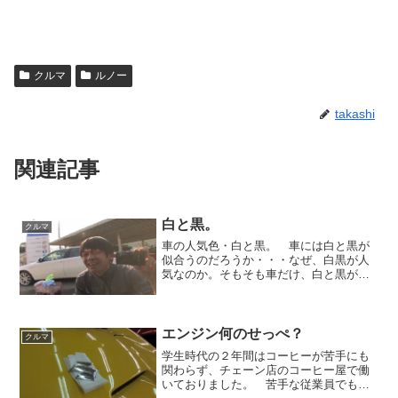
クルマ
ルノー
takashi
関連記事
白と黒。
クルマ
車の人気色・白と黒。 車には白と黒が
似合うのだろうか・・・なぜ、白黒が人
気なのか。そもそも車だけ、白と黒が人
気だ。 家や家具、衣服といった他のも
のは白黒が絶対王者に君臨していない。
デザイナーは車のデザインを考えるとき
に、どの色を基本に考えて...
エンジン何のせっぺ？
クルマ
学生時代の２年間はコーヒーが苦手にも
関わらず、チェーン店のコーヒー屋で働
いておりました。 苦手な従業員でも、