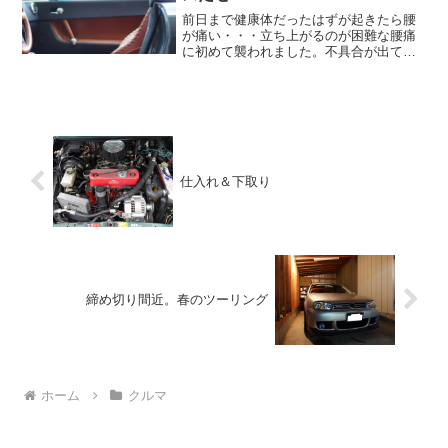
前日まで健康体だったはずが起きたら腰
が痛い・・・立ち上がるのが困難な腰痛
に初めて襲われました。不具合が出てつ
くづく実感する。健康っていいです
ね。 目を覚ました直後に襲われた痛み
に対し、布団の上で 「ＷＨＹ？」 と
自問自答するも答えは出てこな...
仕入れ＆下取り
締め切り間近。春のツーリング
ホーム
クルマ