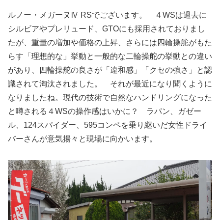
ルノー・メガーヌⅣ RSでございます。 ４WSは過去に
シルビアやプレリュード、GTOにも採用されておりまし
たが、重量の増加や価格の上昇、さらには四輪操舵がもた
らす「理想的な」挙動と一般的な二輪操舵の挙動との違い
があり、四輪操舵の良さが「違和感」「クセの強さ」と認
識されて淘汰されました。 それが最近になり聞くように
なりましたね。現代の技術で自然なハンドリングになった
と噂される４WSの操作感はいかに？ ラパン、ガゼー
ル、124スパイダー、595コンペを乗り継いだ女性ドライ
バーさんが意気揚々と現場に向かいます。