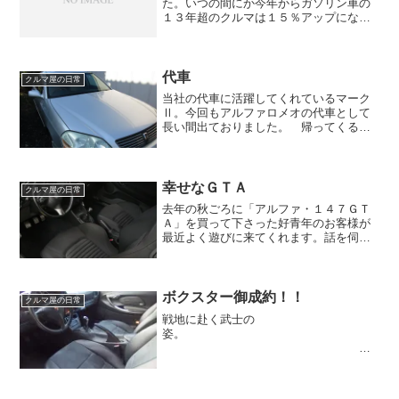
た。いつの間にか今年からガソリン車の
１３年超のクルマは１５％アップになっ
ていたのですね。 軽自動車が増税した
ときは色々騒いでいたのに、古いクルマ
の５％増は耳に入ってこなかった
な。。 それだけ世間には関心がな...
代車
クルマ屋の日常
当社の代車に活躍してくれているマーク
Ⅱ。今回もアルファロメオの代車として
長い間出ておりました。 帰ってくると
出て行った時よりも綺麗になっておりま
す。今回は急遽代車が必要で、いつも貸
出時に満タンにしている燃料も半分ほど
でございました。 半分し...
幸せなＧＴＡ
クルマ屋の日常
去年の秋ごろに「アルファ・１４７ＧＴ
Ａ」を買って下さった好青年のお客様が
最近よく遊びに来てくれます。話を伺い
思う事は「多少の問題よりも、所有する
喜びの方が勝っている！」というこ
と。 若くても非常に詳しい方なので、
何が起こっても危惧しておりま...
ボクスター御成約！！
クルマ屋の日常
戦地に赴く武士の
姿。