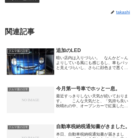
takashi
関連記事
追加のLED
クルマ屋の日常
暗い店内は入りづらい。 なんかど～ん
よりしている風にも感じるし、車もパッ
と見えづらいし、さらに顔色まで悪く見
えてしまっては売上に直結する。 我々
のぎこちのない笑顔をフォローするため
にも明るい店内は必須だ。篠田社長の奥
様級の明るい笑顔を持ち合...
今月第一号車でホッと一息。
クルマ屋の日常
最近すっきりしない天気が続いておりま
す。 こんな天気だと、「気持ち良い
秋晴れの中、オープンカーで紅葉した山
道をドライブに行く」・・・ことを想像
出来なくなってしまうので、バーキン７
が売れそうにありません（苦笑） 早く
快晴の日が続いて欲しいも...
自動車税納税通知書がきました。
クルマ屋の日常
本日、自動車税納税通知書が届きまし