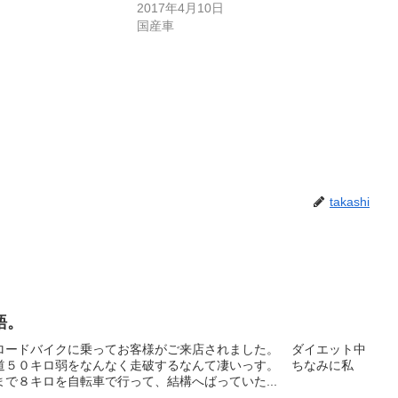
2017年4月10日
国産車
takashi
語。
ロードバイクに乗ってお客様がご来店されました。 ダイエット中
道５０キロ弱をなんなく走破するなんて凄いっす。 ちなみに私
で８キロを自転車で行って、結構へばっていた...