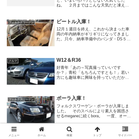
と、いまいちパッとしない天気でした
ね。 ２月まではこんな天気だと凍える
ような寒さでしたが、最近は身体の芯か
ら冷えることがなくなりました。もうす
ぐ春の到来。これから新一年生になるワ
ビートル入庫！
フォルクスワーゲン
クワクしていることでしょう。...
12月１週目を終え、これから決まった車
両の年内納車がギリギリになってきまし
た。只今、納車準備中のパンダ・DS５・
ジュリエッタ・996、そして車検で御預か
りしているM4。オイル交換くらいで終わ
る納車整備なら問題無いのですが、しっ
かりと整備をし...
W12＆R36
クルマ
好青年「あの～写真撮っていいです
か？」青松「もちろんですとも！」若い
方にも趣味車に興味を持っていただかな
いと、この先やっていけるか不安だ。こ
こはサービス精神旺盛にして、趣味車の
楽しさを知ってもらって是非！泥沼
に・・・いや、新たな趣味の世界に...
ボーラ入庫！
フォルクスワーゲン
フォルクスワーゲン・ボーラが入庫しま
した。 そのスペルにより素人を困惑さ
せるmeganeに続くbora。 一度、オーク
ション内の鍵小屋で「メガーネです！」
とカギを渡されたことがあったが
「bora」も「なんか変な名前だな。 ボ
ラって・・・魚や...
メニュー
ホーム
検索
トップ
サイドバー
ビートル入庫！からの即決！
フォルクスワーゲン