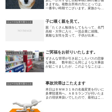
あと一か月すると自動車税の納付書が届
きますね。複数台所有の方にとっては、
一番辛い時期でございます。家族から白
い目を向けられて「そろそろ台数減らそ
うかな・・・」と思ったりするかもしれ
ませんし、しかも古い車は去年からこっ
子に嘆く親を見て。
ニュースを見て思うこと
そりと１５％アップですか...
親「たくさん勉強をしてもらって、名門
高校・大学に入り、一流企業に就職。
素敵な女性を貰って、子供が出来
て・・・そう幸せに暮らしてもらいたい
ものです」一般的に言われる親「口うる
さく言うのは、子供の為を思ってのこ
と！ 邪魔しないでよ！」本当に子...
ご冥福をお祈りいたします。
ニュースを見て思うこと
ずさんな管理が引き起こしたバスの悲惨
な事故。 数年前にも同じような大事故
が起こりましたが、このようなことはな
くなることはないのでしょうか。これで
また高速バスから人が離れていってしま
うでしょう。 ちゃんとやっていた同業
者さんたちがかわいそうで...
事故渋滞はこたえます
ニュースを見て思うこと
本日はＢＭＷ３１８の名義変更を行いに
多摩陸運局へ。ＡＢＳランプが付いたま
まの現状車扱いでしたので、最初はこの
ブログの「下取り現状車コーナー」に載
せるも何も反応がありませんでしたＢＭ
Ｗさん。 他は良かったので、社長がさ