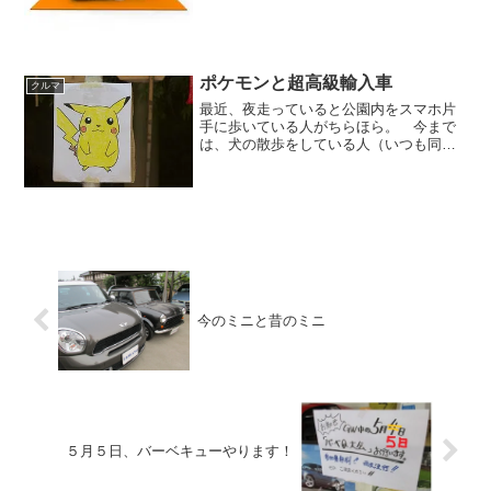
くっとグーネットに載せる...
ポケモンと超高級輸入車
クルマ
最近、夜走っていると公園内をスマホ片
手に歩いている人がちらほら。 今まで
は、犬の散歩をしている人（いつも同じ
人）、カブトムシを取りに来てた親子
（おそらく２組）しか、すれ違わなかっ
たのですが、これもポケモン効果なので
しょうか。ちなみに私は「あ...
今のミニと昔のミニ
５月５日、バーベキューやります！