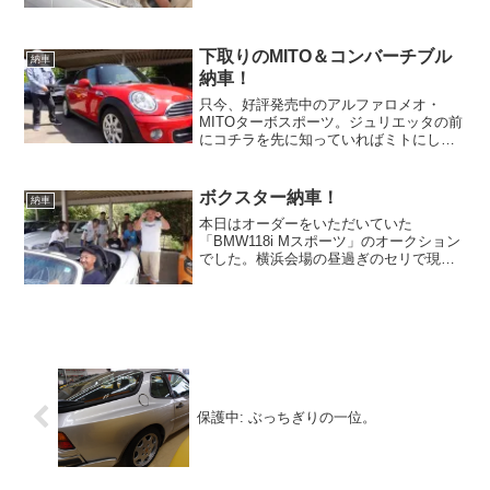
ります。それがコチラ！ 青松家の番
犬・チワワでございます。普段は来客が
あると全力で吠え、散歩中...
下取りのMITO＆コンバーチブル
納車
納車！
只今、好評発売中のアルファロメオ・
MITOターボスポーツ。ジュリエッタの前
にコチラを先に知っていればミトにして
ました。青松家の家族５人で使うのなら
ば５ドアのジュリエッタに軍配が上がり
ますが、妻のミニバンがあるのでまず出
ボクスター納車！
納車
番がございません。基本...
本日はオーダーをいただいていた
「BMW118i Mスポーツ」のオークション
でした。横浜会場の昼過ぎのセリで現地
に行こうか悩みましたが、買える確率は
五分五分。買えなかったときの帰りの電
車は非常に虚しいので、下見代行をお願
いしました。評価点は「...
保護中: ぶっちぎりの一位。