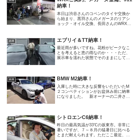
納車
納車！
本日は渋谷さんのコペンのタイヤ交換か
ら始まり、黒羽さんのメガーヌのリアシ
ョック・オイル交換、長田さんのWRXご
契約＆元愛車とのご対面、Sさんがご購入
されたマーチニスモSの現車チェック、二
井さんの納車準備チェック、佐々木さん
エブリイ＆TT納車！
納車
の911納車・・・...
最近雨が多いですね。花粉がピークなこ
とを考えると恵の雨なのか・・・ただ、
展示車を濡れた状態でそのままにしてお
くとベタベタになってしまうため、しょ
ちゅう洗車をしている気がします。そし
て、雨だとランニングがはかどらない。
F355乗りの土肥さんや...
BMW M2納車！
納車
入庫した時に大きな反響をいただいたM
２コンペティションがお盆休み前に納車
になりました。 新オーナーの二井さん
が10時のオープン直後に御来店です。
ルーテシアⅢRSオーナー菊地さんがと超
びっくりされていた今回のお乗り換
え。 それもそのはず、メ...
シトロエンC6納車！
納車
昨日の最高気温が33℃の坂東市。非常に
暑いですが、７～８月の猛暑日に比べる
とまだ耐えられます。ただここ最近、暑
さ以上に厳しい出来事に頭を悩ませてお