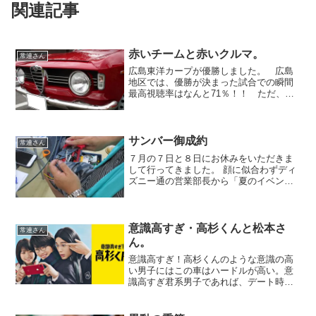
関連記事
赤いチームと赤いクルマ。
常連さん
広島東洋カープが優勝しました。 広島
地区では、優勝が決まった試合での瞬間
最高視聴率はなんと71％！！ ただ、直
接関連している親会社がいないため、優
勝セール等のイベントはなかったのです
かね。筆頭株主のマツダさんが何か頑張
ってくれないのか？ 値...
サンバー御成約
常連さん
７月の７日と８日にお休みをいただきま
して行ってきました。 顔に似合わずディ
ズニー通の営業部長から「夏のイベント
前だから、そんなに混んでないと思う
ぞ！ チャンスやで！」とお墨付きをい
ただきまして、初めて土日のディズニー
ランドに行ってきました。...
意識高すぎ・高杉くんと松本さ
常連さん
ん。
意識高すぎ！高杉くんのような意識の高
い男子にはこの車はハードルが高い。意
識高すぎ君系男子であれば、デート時に
はエアコンの温度を完璧に調整し快適な
空間を演出。そして、タイヤはもちろん
レグノをチョイスしサイドバイザーも外