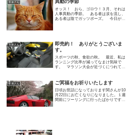
異動の季節
常連さん
し、外部からのノイズを限...
オッス！ おら、ゴロウ！３月、それは
人事異動の季節。 ある者は涙を流し、
ある者は陰でガッツポーズ。 今日が最
後と過去を振り返りながら出勤し、仕事
を始める・・・最終日くらいはアッとい
う間に時間も過ぎ、これでここからオサ
ラバか。と思っていると部...
即売約！ ありがとうございま
常連さん
す。
スポーツの秋、食欲の秋。 最近、私は
ランニング比率が減ってなまけ気味で
す。 マラソン大会が近づくにつれてモ
チベーションが落ちてゆく・・・ダメで
すね。当社の常連様です。 下妻市から
よくロードバイクでお越しになります。
ご冥福をお祈りいたします
常連さん
いつも１０時頃に到着されて...
日頃お世話になっております関さんが10
月22日にお亡くなりになりました。１週
間前にツーリングに行ったばかりです
し、お亡くなりになる２日前にも当社で
元気な姿を見ていただけに、最初に訃報
を聞いた時はよくわからず混乱しまし
た。 当社の大黒柱的な...