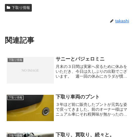
下取り情報
takashi
関連記事
サニーとパジェロミニ
下取り情報
月末の３日間は実家へ戻るために休みを
いただき、今日は久しぶりの出勤でござ
います。 週一回の休みにカラダが慣れ
ていますので、いつもなら３日間も休み
があるとちょっと体がダレます・・・
が、今回は子どもたちとずっと一緒にい
たのでいつもより疲れが溜ま...
下取り車両のプント
下取り情報
３年ほど前に販売したプントが元気な姿
で戻ってきました。前のオーナー様はマ
ニュアル車にそれ程興味が無かったので
すが、このプントを機にマニュアル車の
世界にどっぷりとハマり、去年の夏に増
車ということでアルファ１５９をご購入
下さいました。たしか３年...
下取り、買取り、続々と。
下取り情報