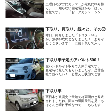
土曜日の夕方にガラケーが元気に鳴り響
く。 知らない固定電話から「はい、
青松です」 「おータカシ？ シンヤ
です」「・・・おお、シンヤ！（２個上
のいとこ） どうしたの？」 「そろそ
ろ車が欲しくなってきたわ」「どうゆう
のがいいの？」 「軽自動...
下取り、買取り、続々と。その②
下取り情報
昨日、紹介しました「トヨタ・sai」
が、無事御成約となりました！ ありが
とうございます！ 以前下取りで入った
プリウスもすぐ売れて、今回もすぐに売
れた・・・やはり時代はハイブリッドな
のか？？？ ・・・んなこたぁ知って
ます。 実用性＆燃費の...
下取り車予定のアバルト500！
下取り情報
左ハンドルが下取りで入庫予定です。
査定時に見せてもらいましたが、是非当
社で並べたい！ と思える状態でござい
ました。アバルト500 芳賀さんがドキド
キしてしまうコチラは乞うご期待！
ガラスルーフの左MT！そしてオートエア
コンにファブリック...
下取り車
下取り情報
西日本が観測史上最短で梅雨明けと発表
されましたね。関東の週間天気を見ても
ほとんど晴れ予報なので、こちらもすぐ
に梅雨明け発表がありそうな気がしま