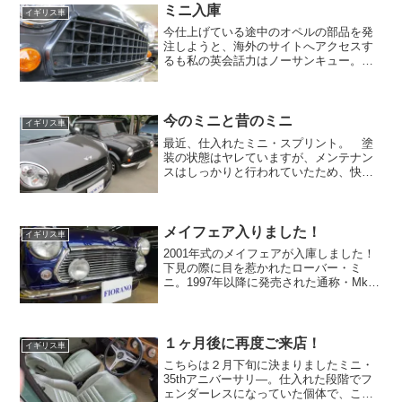
ミニ入庫
イギリス車
今仕上げている途中のオペルの部品を発
注しようと、海外のサイトへアクセスす
るも私の英会話力はノーサンキュー。本
来なら若い人材が世界との交流を積極的
にせにゃアカン所なのですが、和訳ソフ
トを使っていてもなかなか理解するのが
難しい。 現在は部品の発...
今のミニと昔のミニ
イギリス車
最近、仕入れたミニ・スプリント。 塗
装の状態はヤレていますが、メンテナン
スはしっかりと行われていたため、快調
に走ってくれます。 クーラーも問題な
く効いて、足回りも気になるところがな
く、走らせると思っていたよりもしっか
りとしていました。 気に...
メイフェア入りました！
イギリス車
2001年式のメイフェアが入庫しました！
下見の際に目を惹かれたローバー・ミ
ニ。1997年以降に発売された通称・Mk-
10の勉強を以前の動画時にしていたの
で、少しだけ役に立ちました。ネットで
読むだけだとすぐに忘れてしまう頭の持
ち主ですが、アウ...
１ヶ月後に再度ご来店！
イギリス車
こちらは２月下旬に決まりましたミニ・
35thアニバーサリ―。仕入れた段階でフ
ェンダーレスになっていた個体で、これ