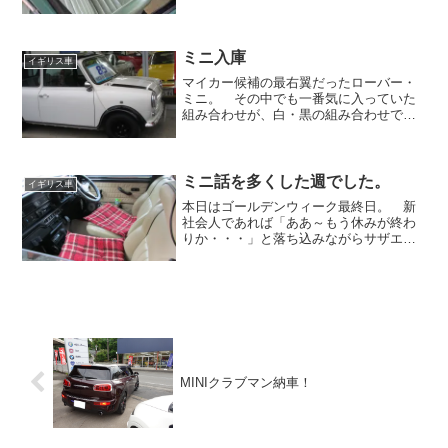
だとホイールが出ている為に車検が厳し
いとメカニックさんから連絡が。手っ取
り早いのはフェンダーを付ける事です
が、この状態で販売させ...
ミニ入庫
イギリス車
マイカー候補の最右翼だったローバー・
ミニ。 その中でも一番気に入っていた
組み合わせが、白・黒の組み合わせで
す。まさに、今回入庫した一台。 内装
はメイフェアなので特別ではありません
が、ルーフも張り替えていて、キレイな
のがいい感じ！！ ホイール...
ミニ話を多くした週でした。
イギリス車
本日はゴールデンウィーク最終日。 新
社会人であれば「ああ～もう休みが終わ
りか・・・」と落ち込みながらサザエさ
んを見ていることと思いますが、飲食店
などの祝祭日に仕事の方たちは「やっと
終わるぜ～！」と今日の午後から元気に
なっているのではないでし...
MINIクラブマン納車！