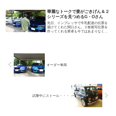
しております。そんな時に店にいらっし
ゃっていた四十肩を体験された諸先輩方
から「そんなの四十肩じゃ...
華麗なトークで妻がごきげん＆２
BMW
シリーズを見つめるG・Oさん
先日、インプレッサで牛乳配達の伝票を
届けてくれた関口さん。２枚複写伝票を
作ってくれる業者も今ではあまりなく、
関口さんにお願いした所、二つ返事で引
き受けていただきました。しかも当社ま
でいい音を奏でたスポーツカーで届けて
くれる、クルマ好きには堪...
オーダー車両
試乗中にストール・・・