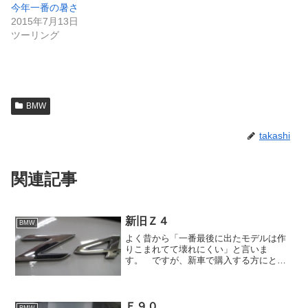
今年一番の暑さ
2015年7月13日
ツーリング
BMW
takashi
関連記事
新旧Ｚ４
BMW
よく昔から「一番最後に出たモデルは作
りこまれてて壊れにくい」と言いま
す。 ですが、新車で購入する方にとっ
て、そのような勧められ方をされて買う
人がいるでしょうか？ ちなみに、私な
ら買いたくはありません。もうすぐ新型
Ｅクラスが発表を控えているの...
Ｅ９０