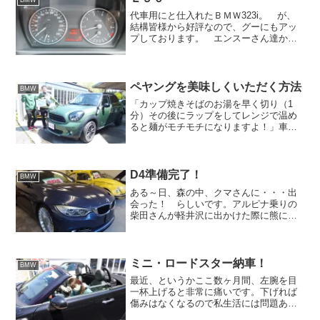
BMW
代車用にと仕入れたＢＭＷ323i。 が、
結構皆様から好評なので、グーにもアッ
プしております。 エンスーさん達から
お褒めの言葉をいただけると嬉しい。
たまたま目について、時間があったから
下見して、良かったので買ってしまっ
た。 買うつもりのなか...
ペヤングを美味しくいただく方法
BMW
「カップ焼きそばのお湯を早く切り（1
分）その後にラップをしてレンジで温め
ると麺がモチモチになりますよ！」車以
外の情報も多く集まるフィオラーノ。今
回はカップ焼きそばをいかに美味しく頂
くかの情報でございます。ちなみに私は
ペヤング派。UFOや一平...
D4準備完了！
BMW
ある～日、森の中、クマさんに・・・出
会った！ らしいです。アルピナ乗りの
柴田さんが軽井沢に出かけた際に熊に出
会ったそうです。歌やぬいぐるみでは可
愛さを振りまいている熊ですが、実際に
あったら洒落になりません。ポロGTI乗り
の神山さんも趣味の登...
ミニ・ロードスター納車！
BMW
最近、というかここ数ヶ月間、左腕を目
一杯上げると非常に痛いです。下げれば
傷みはなくなるので私生活には問題あり
ませんが、これが四十肩なのか？と困惑