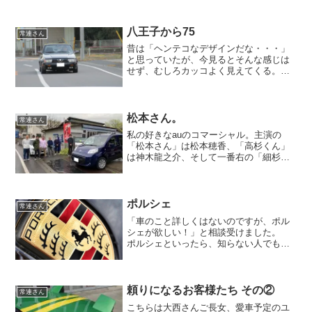
ースに出ている店も少なくない。ここは
俺のドライビングテクニックで店の名を
上げ・・・ れない。無理ッス、無理ッ
八王子から75
常連さん
ス。私にはそんな技量...
昔は「ヘンテコなデザインだな・・・」
と思っていたが、今見るとそんな感じは
せず、むしろカッコよく見えてくる。
時代の流れにより、結構好みの変化はあ
るものだ。アルファロメオ 7585年から
販売されていますから、84年生まれの私
とほぼ一緒。 人間...
松本さん。
常連さん
私の好きなauのコマーシャル。主演の
「松本さん」は松本穂香、「高杉くん」
は神木龍之介、そして一番右の「細杉く
ん」。 最初は誰かわからなかった方も
多いのではないでしょうか。私もその一
人。あのイケメン俳優だったとはつゆ知
らず、あの名演技に毎度楽...
ポルシェ
常連さん
「車のこと詳しくはないのですが、ポル
シェが欲しい！」と相談受けました。
ポルシェといったら、知らない人でもな
んとなく知っているカエルのカタチ。
超メジャーどころでございます。ポルシ
ェといったら911。 ミニといったら、ク
ーパー。 日産といっ...
頼りになるお客様たち その②
常連さん
こちらは大西さんご長女、愛車予定のユ