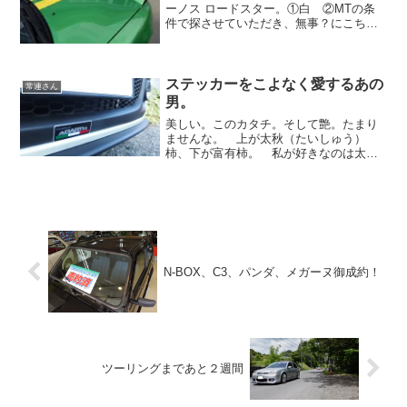
ーノス ロードスター。①白 ②MTの条
件で探させていただき、無事？にこちら
の個体をゲット！先に大西さんに確認し
ていただき、非常に気に入っていただけ
ました。 その次の日に、娘さんが
快音を響かせ颯爽と登場...
ステッカーをこよなく愛するあの
常連さん
男。
美しい。このカタチ。そして艶。たまり
ませんな。 上が太秋（たいしゅう）
柿、下が富有柿。 私が好きなのは太秋
柿。甘さというより食感が物凄く良
い。 柿の概念がかわりますよ。初めて
食べたときの衝撃ったらないですね。去
年の衝撃度ランキングTOP３に...
N-BOX、C3、パンダ、メガーヌ御成約！
ツーリングまであと２週間