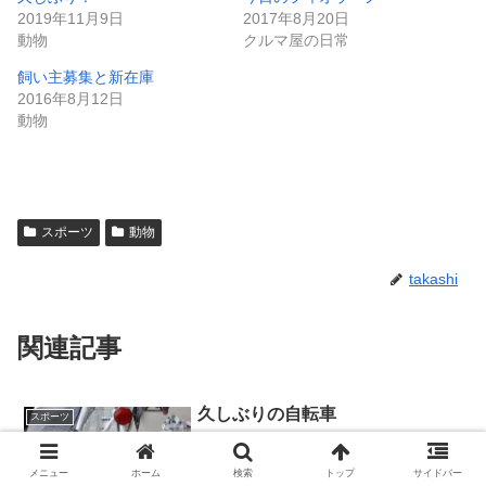
2019年11月9日
2017年8月20日
動物
クルマ屋の日常
飼い主募集と新在庫
2016年8月12日
動物
スポーツ
動物
takashi
関連記事
久しぶりの自転車
スポーツ
最近、アキレス腱を痛めて運動をしてお
りません。痛みを伴いランニングを中止
していたことはあったのですが、ここま
メニュー
ホーム
検索
トップ
サイドバー