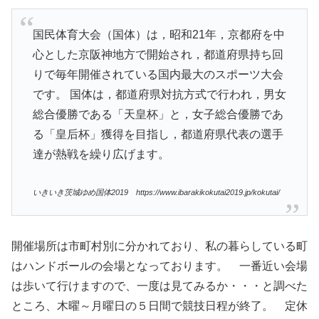
国民体育大会（国体）は，昭和21年，京都府を中
心とした京阪神地方で開始され，都道府県持ち回
りで毎年開催されている国内最大のスポーツ大会
です。 国体は，都道府県対抗方式で行われ，男女
総合優勝である「天皇杯」と，女子総合優勝であ
る「皇后杯」獲得を目指し，都道府県代表の選手
達が熱戦を繰り広げます。
いきいき茨城ゆめ国体2019 https://www.ibarakikokutai2019.jp/kokutai/
開催場所は市町村別に分かれており、私の暮らしている町
はハンドボールの会場となっております。 一番近い会場
は歩いて行けますので、一度は見てみるか・・・と調べた
ところ、木曜～月曜日の５日間で競技日程が終了。 定休