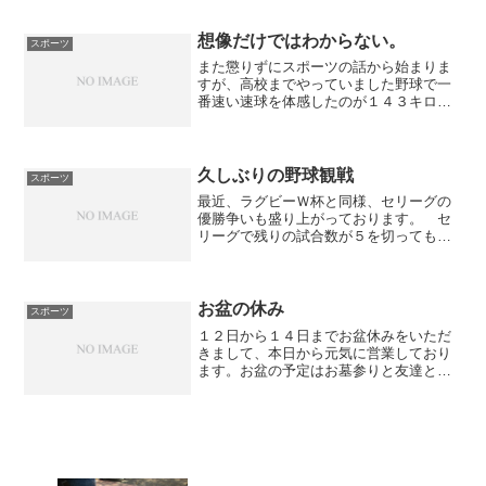
らく、２か月間練習をしてきた私なら、
たまに練習に来る３年生には負けないで
あろう。全力を出し切り負けるならば何
想像だけではわからない。
スポーツ
も問題は発生しないが、...
また懲りずにスポーツの話から始まりま
すが、高校までやっていました野球で一
番速い速球を体感したのが１４３キロほ
ど。 実際にバッターボックスに立って
体感したときの感想はかなり速い！！１
３０キロくらいならばポコポコ打てるの
ですが、１４０キロからち...
久しぶりの野球観戦
スポーツ
最近、ラグビーＷ杯と同様、セリーグの
優勝争いも盛り上がっております。 セ
リーグで残りの試合数が５を切っても優
勝が決まらないというのは、久しぶりな
のではないでしょうか？ 私の好きな球
団は巨人ですが、今の打線には迫力があ
りませんので、お金で各球...
お盆の休み
スポーツ
１２日から１４日までお盆休みをいただ
きまして、本日から元気に営業しており
ます。お盆の予定はお墓参りと友達と飲
みに行くことしかありませんでしたの
で、空いた時間はランニングと昼寝での
んびりとしておりました。実家で走る時
は、高校時代の朝・夜に自主...