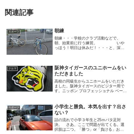
関連記事
朝練
スポーツ
朝練・・・学校のクラブ活動などで、
朝、始業前に行う練習。 いや
っほう！明日は休みだ！・・・と、深夜
５時まで夜更かしをして、昼頃に起きの
んびりしてたら休みが終わっちまっ
た！・・・ガッカリした経験はあります
か？ そんな方にオススメしたい...
阪神タイガースのユニホームをい
クルマ
ただきました
高校の同級生からユニホームをいただき
ました。阪神タイガースのビジター用で
す。ニッポン プロフェッショナル ベース
ボール オーガニゼイション の公式ユニ
ホームらしく、非売品なのか？ と思い
ましたが、一応売っているみたいです。
小学生と勝負。本気を出す？出さ
スポーツ
永遠のライバル・ジ...
ない？
話の流れで小学３年生と25ｍバタ足対
決。 さあ、ここで問題が出てくる。選
択肢は二つ。「勝つ」or「負ける」おそ