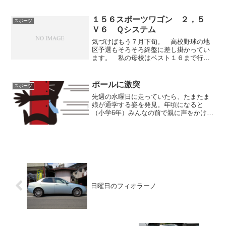
ただ、そのクルマがメインでない場合や
今月の小遣いがピンチ！という状況下な
らばナンカンやクムホ、...
１５６スポーツワゴン ２，５
スポーツ
Ｖ６ Ｑシステム
気づけばもう７月下旬。 高校野球の地
区予選もそろそろ終盤に差し掛かってい
ます。 私の母校はベスト１６まで行っ
たそうですが、惜しくも早稲田実業に８
－９で負けてしまいました。 ここ数年
で一気に強くなってきましたので、ベス
ポールに激突
スポーツ
ト１６に行っても残念がら...
先週の水曜日に走っていたら、たまたま
娘が通学する姿を発見。年頃になると
（小学6年）みんなの前で親に声をかけら
れると嫌がられます。ただ、その時は娘
２人と男の子だけだったのでいいかと、
横を見て手を振りながら走っている
と・・・ 不意に強烈な衝撃...
日曜日のフィオラーノ