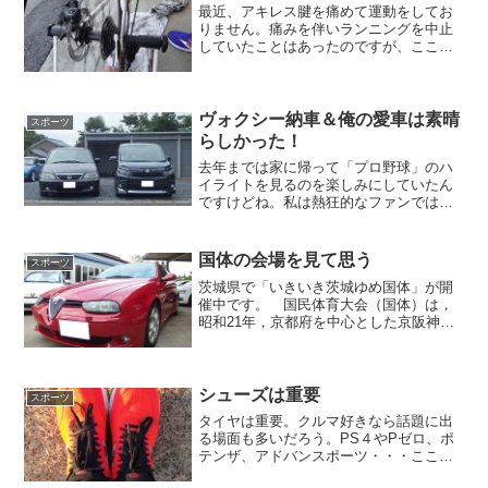
最近、アキレス腱を痛めて運動をしてお
りません。痛みを伴いランニングを中止
していたことはあったのですが、ここま
で長引くのも久しぶりです。このままで
はイカンと思い、自転車を引っ張り出し
てきました。ただ、２～３年乗っていな
いマウンテンバイクの汚れ...
ヴォクシー納車＆俺の愛車は素晴
スポーツ
らしかった！
去年までは家に帰って「プロ野球」のハ
イライトを見るのを楽しみにしていたん
ですけどね。私は熱狂的なファンではあ
りませんので３～５分で凝縮されたハイ
ライトが一番好きです。サッカーもそう
ですね。 フルで観て飽きないの
国体の会場を見て思う
スポーツ
は・・・なんでしょう・・・。ボ...
茨城県で「いきいき茨城ゆめ国体」が開
催中です。 国民体育大会（国体）は，
昭和21年，京都府を中心とした京阪神地
方で開始され，都道府県持ち回りで毎年
開催されている国内最大のスポーツ大会
です。 国体は，都道府県対抗方式で行わ
れ，男女総合優勝であ...
シューズは重要
スポーツ
タイヤは重要。クルマ好きなら話題に出
る場面も多いだろう。PS４やPゼロ、ポ
テンザ、アドバンスポーツ・・・ここら
のタイヤを愛用している御客様も多い。