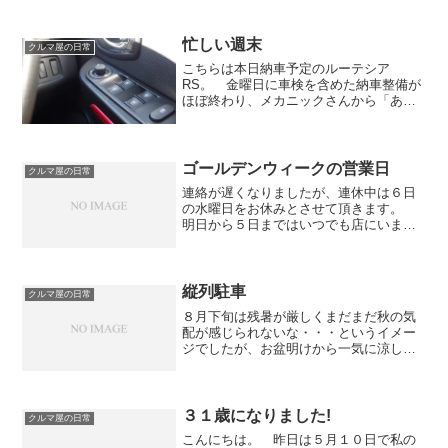
忙しい週末
クルマ屋の日常
こちらは本日納車予定のルーテシア
RS。 金曜日に車検を含めた納車整備が
ほぼ終わり、メカニックさんから「あと
は（明日届く）サイドミラースイッチを
取り付けるだけだから先に持ってく？」
と言っていただき、金曜日の午後から磨
き作業を始めました。金曜日...
ゴールデンウィークの営業日
クルマ屋の日常
連絡が遅くなりましたが、連休中は６日
の水曜日をお休みとさせて頂きます。
明日から５日まではいつでも店にいます
ので、お気軽に御来店くださいませ！本
日はルポ・ＧＴＩが御成約となりまし
た！ありがとうございます！５月頭から
幸先のよいスタートが切れま...
縦列駐車
クルマ屋の日常
８月下旬は残暑が厳しくまだまだ秋の気
配が感じられないな・・・というイメー
ジでしたが、お盆明けから一気に涼しく
なり人にもクルマにもやさしい気候にな
りましたね。 外の屋根なしスペースに
並べている車両にサンシェードを付ける
手間も省けますので、動か...
３１歳になりました!
クルマ屋の日常
こんにちは。 昨日は５月１０日で私の