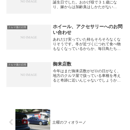
誕生日でした。おかげ様で３１歳にな
り、嫁からは加齢臭はしかたがない
よ・・・となぐさめられる毎日でござい
ます。 ２～３年前から個人でフェイス
ブックをやっているので、友達からもお
めでとうメールが届きました。 ...
ホイール、アクセサリーへのお問
クルマ屋の日常
い合わせ
あれだけ実っていた柿もそろそろなくな
りそうです。冬が近づくにつれて食べ物
もなくなっているからか、毎日鳥たちが
やってきます。 この光景を見ている
と、３，４年前に自分の背丈よりも少し
高い、柿の木の実を全部取ってしまった
御来店数
クルマ屋の日常
時に、「鳥たちの分まで取っ...
今年はまだ御来店数がゼロの日がなく、
地方のクルマ屋で扱っている車種を考え
ると奇跡に近いんじゃないでしょうか
(笑)？？ 今日も新規のお客様が２組様い
らっしゃいまして、話に夢中になり気づ
くともう８時半。 近所にあるクルマ屋
さんでは、うちで長居す...
土曜のフィオラーノ