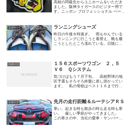
高校の同級生からユニホームをいただき
ました。阪神タイガースのビジター用で
す。ニッポン プロフェッショナル ベース
ボール オーガニゼイション の公式ユニ
ホームらしく、非売品なのか？ と思い
ましたが、一応売っているみたいです。
ランニングシューズ
スポーツ
永遠のライバル・ジ...
昨日の午後８時過ぎ。 雨もやんでいる
しランニングに行こうと着替え、靴を履
こうとしたところ濡れている。日陰に干
したつもりが、日中の雨に若干かかって
しまったようです。仕方なく、いつも仕
事で履いている靴（左）をチョイスし、
ランニング開始。 走り出...
１５６スポーツワゴン ２，５
スポーツ
Ｖ６ Ｑシステム
気づけばもう７月下旬。 高校野球の地
区予選もそろそろ終盤に差し掛かってい
ます。 私の母校はベスト１６まで行っ
たそうですが、惜しくも早稲田実業に８
－９で負けてしまいました。 ここ数年
で一気に強くなってきましたので、ベス
先月の走行距離＆ルーテシアＲＳ
スポーツ
ト１６に行っても残念がら...
寒い。起きる時も散歩の時も走る時も寒
い。 厳しい季節がやってきました。
この寒さの中、当社の愛車・サンバーの
ヒーターが効かない。 「凍える
ぜ・・・」としょげている僕の横を新聞