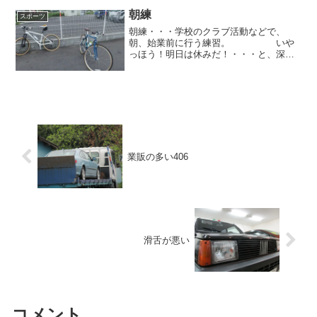
配達員が通り過ぎる。 「車のヒーター
が効かないくらいで文句を言うな...
朝練
スポーツ
朝練・・・学校のクラブ活動などで、
朝、始業前に行う練習。 いや
っほう！明日は休みだ！・・・と、深夜
５時まで夜更かしをして、昼頃に起きの
んびりしてたら休みが終わっちまっ
た！・・・ガッカリした経験はあります
か？ そんな方にオススメしたい...
業販の多い406
滑舌が悪い
コメント