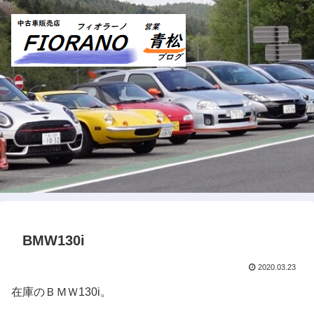
BMW130i
2020.03.23
在庫のＢＭＷ130i。