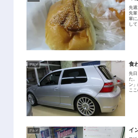
先週
先輩
輩に
して
食
グルメ
先日
た。
ン」
ここ
イ
グルメ