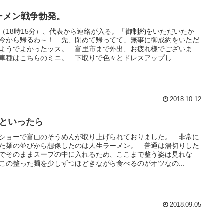
ーメン戦争勃発。
（18時15分）、代表から連絡が入る。「御制約をいただいたか
今から帰るわ～！ 先、閉めて帰ってて」無事に御成約をいただ
ようでよかったッス。 富里市まで外出、お疲れ様でございま
車種はこちらのミニ。 下取りで色々とドレスアップし...
2018.10.12
6といったら
ショーで富山のそうめんが取り上げられておりました。 非常に
た麺の並びから想像したのは人生ラーメン。 普通は湯切りした
でそのままスープの中に入れるため、ここまで整う姿は見れな
この整った麺を少しずつほどきながら食べるのがオツなの...
2018.09.05