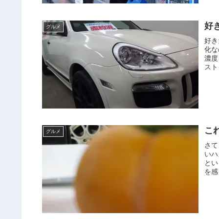
好
グルメ
好き
化な
濃度
スト
こ
グルメ
さて
いハ
とい
を感