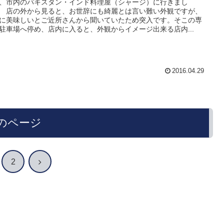
、市内のパキスタン・インド料理屋（シャージ）に行きまし
 店の外から見ると、お世辞にも綺麗とは言い難い外観ですが、
に美味しいとご近所さんから聞いていたため突入です。そこの専
駐車場へ停め、店内に入ると、外観からイメージ出来る店内...
2016.04.29
のページ
次
2
へ