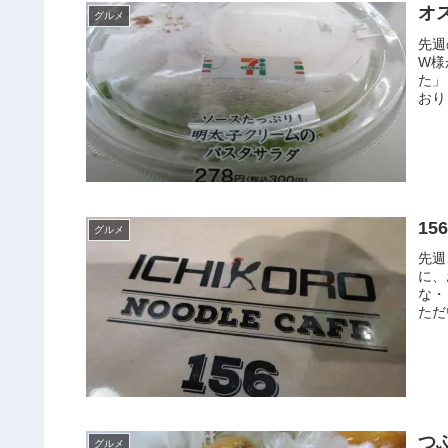
オ
グルメ
先週
W様
た」
おり
1
グルメ
先週
に、
な・
ただ
つ
グルメ