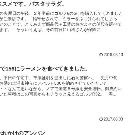
ススメです。パスタサラダ。
の火曜日の午後、２年半前にゴルフ6のGTIを購入してくれました
がご来店です。「幅寄せされて、ミラーをぶつけられてしまっ
とのことで、とりあえず部品代＋工賃のおおよその値段を調べて
ます。 そういうえば、その前日に山科さんが保険に...
2018.08.13
56で156にラーメンを食べてきました。
、平日の午前中、車庫証明を提出しに石岡警察へ。 先月中旬
お隣の土浦市神立にアバルト500を納めさせていただいた
・・なんて思いながら、ノアで国道６号線を安全運転。御成約い
いた車種はこの写真からもチラッと見えるゴルフR32。 両...
2017.08.03
ぶれかけのアンパン