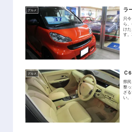
ラ
グルメ
只今
ら、
けた
す。
Ｃ
グルメ
県民
整っ
ざる
い。