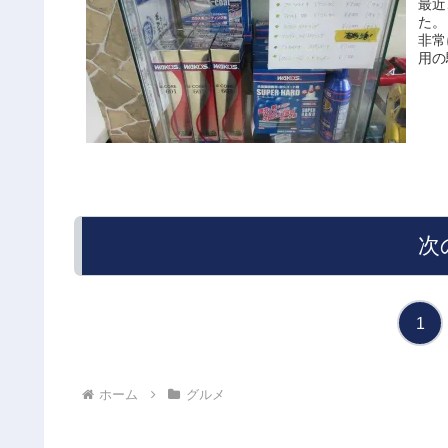
最近
た。
非常
用の
次
1
ホーム
グルメ