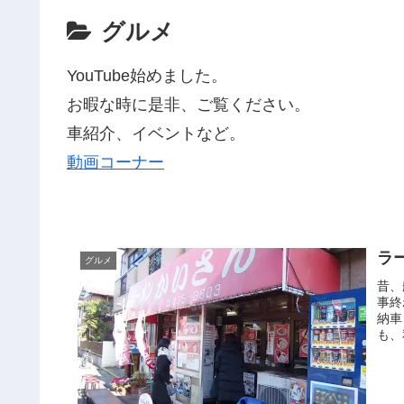
グルメ
YouTube始めました。
お暇な時に是非、ご覧ください。
車紹介、イベントなど。
動画コーナー
ラ
グルメ
昔、
事終
納車
も、