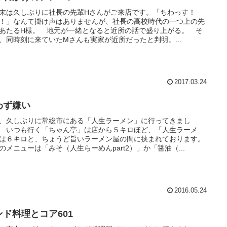
末は久しぶりに社長の先輩Hさんがご来店です。「ちわっす！
！」なんて掛け声はありませんが、社長の高校時代の一つ上の先
あたるH様。 地元が一緒となると近所の話で盛り上がる。 そ
、同時刻に来ていたMさんも実家が近所だったと判明。...
2017.03.24
わず嫌い
、久しぶりに常総市にある「人生ラーメン」に行ってきまし
 いつも行く「ちゃん亭」は店から５キロほど、「人生ラーメ
は６キロと、ちょうど旨いラーメン屋の間に挟まれております。
のメニューは「みそ（人生らーめんpart2）」か「醤油（...
2016.05.24
ンド料理とコア601