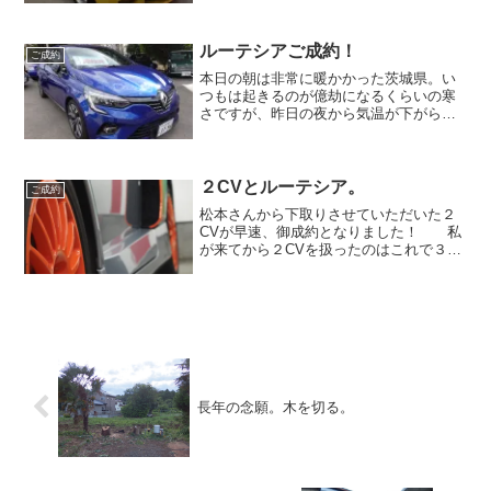
ございます。あの時の116も大事に乗って
くださっており、この度また下取りさせ
ていただくことにな...
ルーテシアご成約！
ご成約
本日の朝は非常に暖かかった茨城県。い
つもは起きるのが億劫になるくらいの寒
さですが、昨日の夜から気温が下がらず
に夜中でも10度近くを指しておりまし
た。ただ明日は極寒になるみたいですの
で、体調管理にお気を付けください。
先日に商談準備をしていた...
２CVとルーテシア。
ご成約
松本さんから下取りさせていただいた２
CVが早速、御成約となりました！ 私
が来てから２CVを扱ったのはこれで３度
目。 最初はコチラの ペリエwith
ゴリラ。 白のペリエが決まった時は青
松「乗りますか？」須藤さん「いいよ、
いいよ！ エンジ...
長年の念願。木を切る。