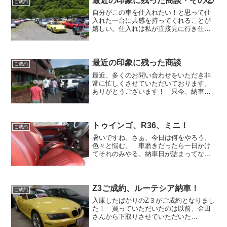
最近の印象に残った商談・その②
ご成約
自分がこの車を仕入れたい！と思って仕
入れた一台に共感を持ってくれることが
嬉しい。仕入れは私が直接見に行き仕入
れた個体と、遠方で見に行けない個体を
下見代行を使って仕入れる２パターンご
ざいます。そんなわけで、すべての仕入
れに私が関われるわけでは...
最近の印象に残った商談
ご成約
最近、多くのお問い合わせをいただき非
常に忙しくさせていただいております。
ありがとうございます！ 只今、納車待
ちのお車が8台。それ以外にも車検や修理
でご依頼いただき、整備工場のメカニッ
クさんに負担をかけ過ぎてしまっている
状況です。そんな中、ジ...
トゥインゴ、R36、ミニ！
ご成約
暑いですね。さぁ、今日は何をやろう。
色々と悩む。 車磨きだったら一日かけ
てそれのみやる。納車日が詰まってなけ
れば渋谷さんが楽しみにしている動画を
撮る。やることなければ滝田さんが楽し
みにしているブログを書く。 ん～、
とりあえず今日はこれやり...
Z3ご成約、ルーテシア納車！
ご成約
入庫したばかりのZ３がご成約となりまし
た！ 買っていただいたのは以前、金田
さんから下取りさせていただいた
BMW116iを購入してくれた大久保さんで