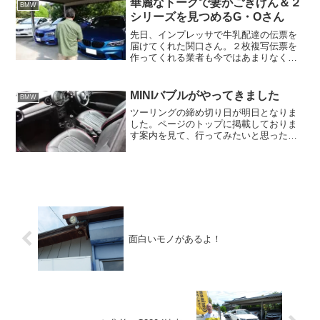
から「そんなの四十肩じゃ...
華麗なトークで妻がごきげん＆２
BMW
シリーズを見つめるG・Oさん
先日、インプレッサで牛乳配達の伝票を
届けてくれた関口さん。２枚複写伝票を
作ってくれる業者も今ではあまりなく、
関口さんにお願いした所、二つ返事で引
き受けていただきました。しかも当社ま
でいい音を奏でたスポーツカーで届けて
MINIバブルがやってきました
BMW
くれる、クルマ好きには堪...
ツーリングの締め切り日が明日となりま
した。ページのトップに掲載しておりま
す案内を見て、行ってみたいと思ったお
客様からのご連絡をお待ちしておりま
す。 今回、初参加のお客様が5組様と前
回のツーリングよりも増え、より楽しい
イベントとなりそうです。...
面白いモノがあるよ！