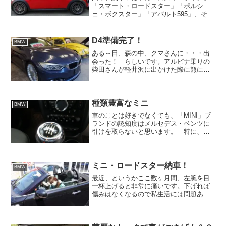
「スマート・ロードスター」「ポルシ
ェ・ボクスター」「アバルト595」、そし
て商談中の「シトロエンC4ピカソ」。複
数台決まっている時には珍しい５台とも
にご新規のお客様でございます。ゴール
D4準備完了！
BMW
デンウィークも終わり...
ある～日、森の中、クマさんに・・・出
会った！ らしいです。アルピナ乗りの
柴田さんが軽井沢に出かけた際に熊に出
会ったそうです。歌やぬいぐるみでは可
愛さを振りまいている熊ですが、実際に
あったら洒落になりません。ポロGTI乗り
の神山さんも趣味の登...
種類豊富なミニ
BMW
車のことは好きでなくても、「MINI」ブ
ランドの認知度はメルセデス・ベンツに
引けを取らないと思います。 特に、可
愛らしいからか女性からの人気も高く、
お洒落なイメージのあるミニですが、こ
こまでラインナップが豊富にあるという
ことを知っている人は...
ミニ・ロードスター納車！
BMW
最近、というかここ数ヶ月間、左腕を目
一杯上げると非常に痛いです。下げれば
傷みはなくなるので私生活には問題あり
ませんが、これが四十肩なのか？と困惑
しております。そんな時に店にいらっし
ゃっていた四十肩を体験された諸先輩方