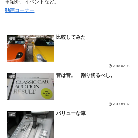
車紹介、イベントなど。
動画コーナー
比較してみた
相場
2018.02.06
昔は昔。 割り切るべし。
相場
2017.03.02
バリューな車
相場