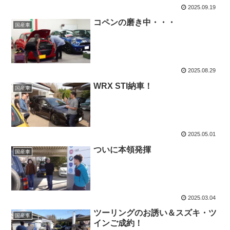
2025.09.19
コペンの磨き中・・・
国産車
2025.08.29
WRX STI納車！
国産車
2025.05.01
ついに本領発揮
国産車
2025.03.04
ツーリングのお誘い＆スズキ・ツ
国産車
インご成約！