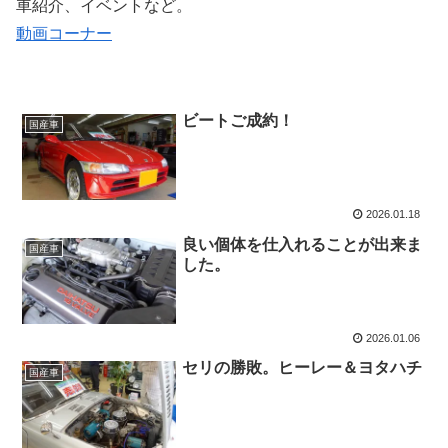
車紹介、イベントなど。
動画コーナー
ビートご成約！
国産車
2026.01.18
良い個体を仕入れることが出来ま
国産車
した。
2026.01.06
セリの勝敗。ヒーレー＆ヨタハチ
国産車