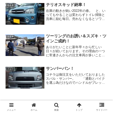
いうのは不思議とこのような...
テリオスキッド納車！
国産車
在庫の動きが鈍い2022年の春。 と、い
ってもやることは変わらずトイレ掃除と
洗車に励む毎日。売れなくなるとソワソ
ワしだす社長の脇で どっしり構える会
長。頼もしい。 そうです。そうなん
です。 ソワソワしたってしゃーない。
高額な車ですからね。...
ツーリングのお誘い＆スズキ・ツ
国産車
インご成約！
ありがたいことに新年早々から忙しい
日々が続いております。その理由の一つ
に常連さんからの注文車両が多いことが
挙げられます。20～30台在庫の小さな個
人店が好調を維持するには新規の方だけ
ではなかなか難しいですからね。いつも
サンバーバン！
クルマ
皆様ありがとうございま...
コチラは御注文をいただいておりました
スバル・サンバー。 「通勤とバイク
を運ぶ為だけなのでハンドルがブレッブ
レでも内外装がポンコツでも構わない！
とりあえずサンバーバンのMTでよろしく
頼むよ」グーネットやカーセンサーを探
せばたくさん出ている「...
メニュー
ホーム
検索
トップ
サイドバー