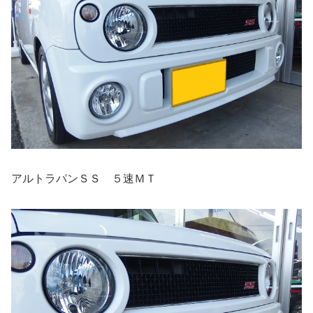
アルトラパンＳＳ ５速ＭＴ