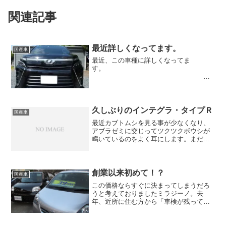
関連記事
最近詳しくなってます。
国産車
最近、この車種に詳しくなってま
す。
トヨタ・ヴォク
シーZS煌 80系の後期モデ
ル。「115、916、93...
久しぶりのインテグラ・タイプＲ
国産車
最近カブトムシを見る事が少なくなり、
アブラゼミに交じってツクツクボウシが
鳴いているのをよく耳にします。まだ暑
い日は続きますが、少しずつ秋に向かっ
ているのですね。 今年のお盆は１２
（水）～１４（金）までお休みとさせて
いただきます。 今年は少し...
創業以来初めて！？
国産車
この価格ならすぐに決まってしまうだろ
うと考えておりましたミラジーノ。去
年、近所に住む方から「車検が残ってい
て普通に使用できる軽自動車を１５万円
くらいで欲しい」と言われた時は見つけ
られませんでしたが、在庫している時と