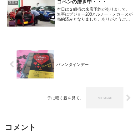
ではなかなか難しいですからね。いつも
コペンの磨き中・・・
国産車
皆様ありがとうございま...
本日は２組様の来店予約がありまして、
無事にプジョー208とルノー・メガーヌが
売約済みとなりました。ありがとうござ
います！ そんな賑わっていた平日です
が、私はオーダーをいただいていたコペ
ンの磨きを作業です。自分が関わった在
庫車の商談をしている...
バレンタインデー
子に嘆く親を見て。
コメント