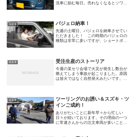
洗車に励む毎日。売れなくなるとソワソ
ワしだす社長の脇で どっしり構える会
長。頼もしい。 そうです。そうなん
です。 ソワソワしたってしゃーない。
高額な車ですからね。...
パジェロ納車！
国産車
先週の土曜日、パジェロを納車させてい
ただきました！ この時期のパジェロの
種類は非常に多いですが、ショートボデ
ィ/3000cc/ガソリンの組み合わせはなか
なか見ません。 この時期の人気はロン
グのディーゼルで、新車で１年待ちの時
もあったとお聞き...
受注生産のストーリア
国産車
今週の某セリ会場で火災が発生し数台が
燃えてしまう事故が起こりました。原因
は放火ではなく自然発火みたいです。ク
ルマは燃える素材の塊ですので、何かの
きっかけがあって火が出ればすぐに燃え
ちゃいますね。 最初に火のついたクル
マは古いクルマではなく、...
ツーリングのお誘い＆スズキ・ツ
国産車
インご成約！
ありがたいことに新年早々から忙しい
日々が続いております。その理由の一つ
に常連さんからの注文車両が多いことが
挙げられます。20～30台在庫の小さな個
人店が好調を維持するには新規の方だけ