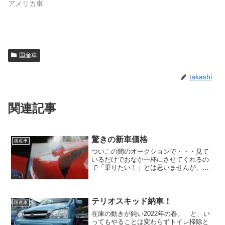
アメリカ車
国産車
takashi
関連記事
驚きの新車価格
国産車
ついこの間のオークションで・・・見て
いるだけでおなか一杯にさせてくれるの
で「乗りたい！」とは思いませんが、そ
の独特なカタチに引き寄せられる一
台。 下見の最中にたまたま発見しまし
て、初めてじっくりと拝むことが出来ま
した。写真は撮ってないため、...
テリオスキッド納車！
国産車
在庫の動きが鈍い2022年の春。 と、い
ってもやることは変わらずトイレ掃除と