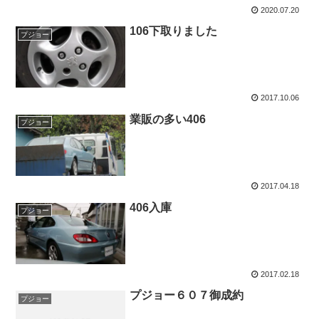
2020.07.20
106下取りました
プジョー
2017.10.06
業販の多い406
プジョー
2017.04.18
406入庫
プジョー
2017.02.18
プジョー６０７御成約
プジョー